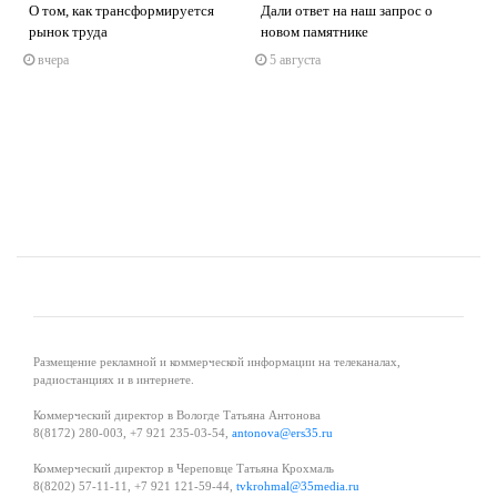
О том, как трансформируется
Дали ответ на наш запрос о
рынок труда
новом памятнике
вчера
5 августа
s
ne
Размещение рекламной и коммерческой информации на телеканалах,
радиостанциях и в интернете.
Коммерческий директор в Вологде Татьяна Антонова
8(8172) 280-003, +7 921 235-03-54,
antonova@ers35.ru
Коммерческий директор в Череповце Татьяна Крохмаль
8(8202) 57-11-11, +7 921 121-59-44,
tvkrohmal@35media.ru