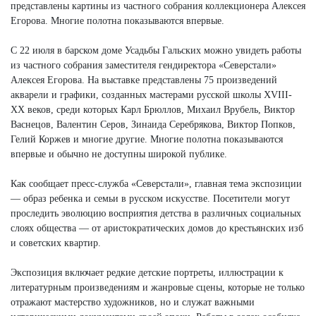
представлены картины из частного собрания коллекционера Алексея
Егорова. Многие полотна показываются впервые.
С 22 июля в барском доме Усадьбы Гальских можно увидеть работы
из частного собрания заместителя гендиректора «Северстали»
Алексея Егорова. На выставке представлены 75 произведений
акварели и графики, созданных мастерами русской школы XVIII-
XX веков, среди которых Карл Брюллов, Михаил Врубель, Виктор
Васнецов, Валентин Серов, Зинаида Серебрякова, Виктор Попков,
Гелий Коржев и многие другие. Многие полотна показываются
впервые и обычно не доступны широкой публике.
Как сообщает пресс-служба «Северстали», главная тема экспозиции
— образ ребенка и семьи в русском искусстве. Посетители могут
проследить эволюцию восприятия детства в различных социальных
слоях общества — от аристократических домов до крестьянских изб
и советских квартир.
Экспозиция включает редкие детские портреты, иллюстрации к
литературным произведениям и жанровые сцены, которые не только
отражают мастерство художников, но и служат важными