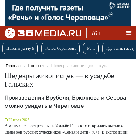
16+
Накопи удачу 9
Голос Череповца
Речь
Где взять газету
Главная
Новости
Шедевры живописцев — в ус...
Шедевры живописцев — в усадьбе
Гальских
Произведения Врубеля, Брюллова и Серова
можно увидеть в Череповце
22 июля 2025
В минувшее воскресенье в Усадьбе Гальских открылась выставка
шедевров русских художников «Семья и дети» (0+). В экспозиции