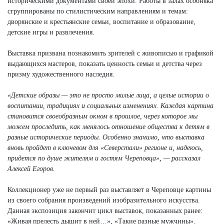
историческими документами своей эпохи. Работы в залах особняка
сгруппированы по стилистическим направлениям и темам:
дворянские и крестьянские семьи, воспитание и образование,
детские игры и развлечения.
Выставка призвана познакомить зрителей с живописью и графикой
выдающихся мастеров, показать ценность семьи и детства через
призму художественного наследия.
«Детские образы — это не просто милые лица, а целые истории о
воспитании, традициях и социальных изменениях. Каждая картина
становится своеобразным окном в прошлое, через которое мы
можем проследить, как менялось отношение общества к детям в
разные исторические периоды. Особенно значимо, что выставка
вновь пройдет в ключевом для «Северстали» регионе и, надеюсь,
придется по душе жителям и гостям Череповца», — рассказал
Алексей Егоров.
Коллекционер уже не первый раз выставляет в Череповце картины
из своего собрания произведений изобразительного искусства.
Данная экспозиция закончит цикл выставок, показанных ранее:
«Живая прелесть дышит в ней…», «Такие разные мужчины».