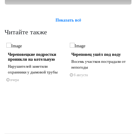
Показать всё
Читайте также
Череповецкие подростки
Череповец ушёл под воду
проникли на котельную
Восемь участков пострадали от
Нарушителей заметили
непогоды
охранники у дымовой трубы
6 августа
вчера
s
ne