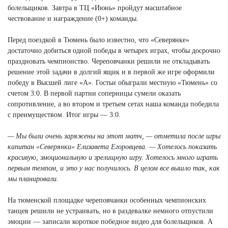
болельщиков. Завтра в ТЦ «Июнь» пройдут масштабное
чествование и награждение (0+) команды.
Перед поездкой в Тюмень было известно, что «Северянке»
достаточно добиться одной победы в четырех играх, чтобы досрочно
праздновать чемпионство. Череповчанки решили не откладывать
решение этой задачи в долгий ящик и в первой же игре оформили
победу в Высшей лиге «А». Гостьи обыграли местную «Тюмень» со
счетом 3:0. В первой партии соперницы сумели оказать
сопротивление, а во втором и третьем сетах наша команда победила
с преимуществом. Итог игры — 3:0.
— Мы были очень заряжены на этот матч, — отметила после игры
капитан «Северянки» Елизавета Егоровцева. — Хотелось показать
красивую, эмоциональную и зрелищную игру. Хотелось много играть
первым темпом, и это у нас получилось. В целом все вышло так, как
мы планировали.
На тюменской площадке череповчанки особенных чемпионских
танцев решили не устраивать, но в раздевалке немного отпустили
эмоции — записали короткое победное видео для болельщиков. А