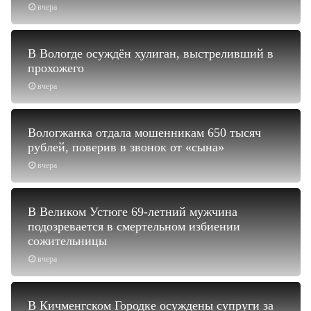
вчера
В Вологде осуждён хулиган, выстреливший в
прохожего
вчера
Вологжанка отдала мошенникам 650 тысяч
рублей, поверив в звонок от «сына»
вчера
В Великом Устюге 69-летний мужчина
подозревается в смертельном избиении
сожительницы
вчера
В Кичменгском Городке осуждены супруги за