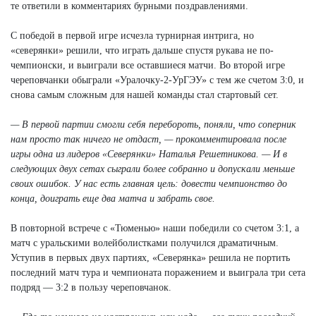
те ответили в комментариях бурными поздравлениями.
С победой в первой игре исчезла турнирная интрига, но
«северянки» решили, что играть дальше спустя рукава не по-
чемпионски, и выиграли все оставшиеся матчи. Во второй игре
череповчанки обыграли «Уралочку-2-УрГЭУ» с тем же счетом 3:0, и
снова самым сложным для нашей команды стал стартовый сет.
— В первой партии смогли себя перебороть, поняли, что соперник
нам просто так ничего не отдаст, — прокомментировала после
игры одна из лидеров «Северянки» Наталья Решетникова. — И в
следующих двух сетах сыграли более собранно и допускали меньше
своих ошибок. У нас есть главная цель: довести чемпионство до
конца, доиграть еще два матча и забрать свое.
В повторной встрече с «Тюменью» наши победили со счетом 3:1, а
матч с уральскими волейболистками получился драматичным.
Уступив в первых двух партиях, «Северянка» решила не портить
последний матч тура и чемпионата поражением и выиграла три сета
подряд — 3:2 в пользу череповчанок.