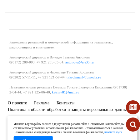
Размещение рекламной и коммерческой информации на телеканалах,
радиостанциях и в интернете.
Коммерческий директор в Вологде Татьяна Антонова
8(8172) 280-003, +7 921 235-03-54,
antonova@ers35.ru
Коммерческий директор в Череповце Татьяна Крохмаль
8(8202) 57-11-11, +7 921 121-59-44,
tvkrohmal@35media.ru
Начальник отдела рекламы в Великом Устюге Екатерина Вьюжанина 8(81738)
2-04-44, +7 921 125-06-40,
katrinv81@mail.ru
О проекте
Реклама
Контакты
Политика в области обработки и защиты персональных данных
Мы используем файлы cookies для улучшения работы сайта. Оставаясь на нашем сайте, вы
соглашаетесь с условиями использования файлов cookies. Чтобы ознакомиться с нашими
Положениями о конфиденциальности и об использовании файлов cookie,
нажмите здесь
.