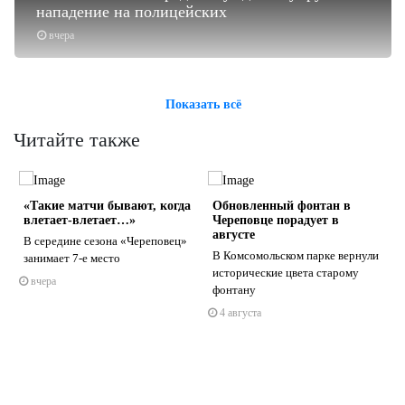
нападение на полицейских
вчера
Показать всё
Читайте также
«Такие матчи бывают, когда
Обновленный фонтан в
влетает-влетает…»
Череповце порадует в
августе
В середине сезона «Череповец»
В Комсомольском парке вернули
занимает 7-е место
исторические цвета старому
вчера
s
ne
фонтану
4 августа