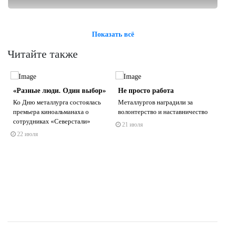
Показать всё
Читайте также
«Разные люди. Один выбор»
Не просто работа
Ко Дню металлурга состоялась
Металлургов наградили за
премьера киноальманаха о
волонтерство и наставничество
сотрудниках «Северстали»
21 июля
22 июля
s
ne