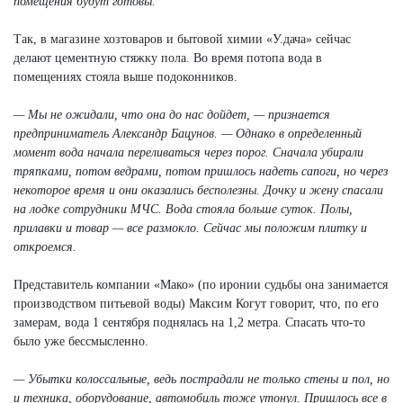
помещения будут готовы.
Так, в магазине хозтоваров и бытовой химии «У.дача» сейчас
делают цементную стяжку пола. Во время потопа вода в
помещениях стояла выше подоконников.
— Мы не ожидали, что она до нас дойдет, — признается
предприниматель Александр Бацунов. — Однако в определенный
момент вода начала переливаться через порог. Сначала убирали
тряпками, потом ведрами, потом пришлось надеть сапоги, но через
некоторое время и они оказались бесполезны. Дочку и жену спасали
на лодке сотрудники МЧС. Вода стояла больше суток. Полы,
прилавки и товар — все размокло. Сейчас мы положим плитку и
откроемся.
Представитель компании «Мако» (по иронии судьбы она занимается
производством питьевой воды) Максим Когут говорит, что, по его
замерам, вода 1 сентября поднялась на 1,2 метра. Спасать что-то
было уже бессмысленно.
— Убытки колоссальные, ведь пострадали не только стены и пол, но
и техника, оборудование, автомобиль тоже утонул. Пришлось все в