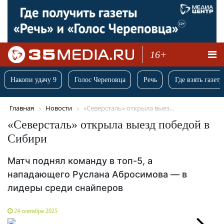
16+
Накопи удачу 9
Голос Череповца
Речь
Где взять газету
Главная
Новости
«Северсталь» открыла выез...
«Северсталь» открыла выезд победой в
Сибири
Матч поднял команду в топ-5, а
нападающего Руслана Абросимова — в
лидеры среди снайперов
24 сентября 2025