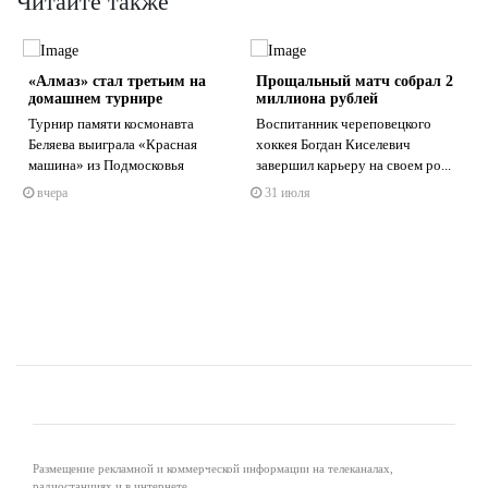
Читайте также
«Алмаз» стал третьим на
Прощальный матч собрал 2
домашнем турнире
миллиона рублей
Турнир памяти космонавта
Воспитанник череповецкого
Беляева выиграла «Красная
хоккея Богдан Киселевич
й
машина» из Подмосковья
завершил карьеру на своем ро...
s
ne
вчера
31 июля
Размещение рекламной и коммерческой информации на телеканалах,
радиостанциях и в интернете.