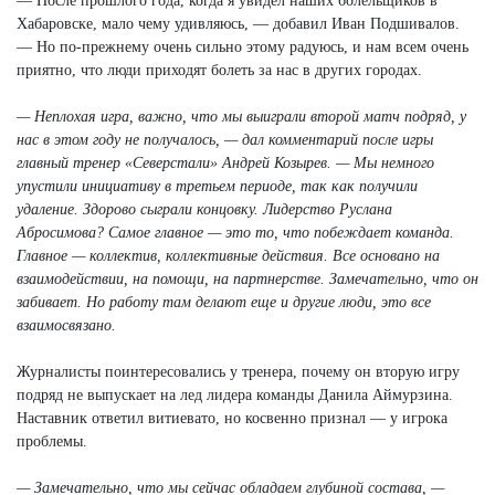
— После прошлого года, когда я увидел наших болельщиков в
Хабаровске, мало чему удивляюсь, — добавил Иван Подшивалов.
— Но по-прежнему очень сильно этому радуюсь, и нам всем очень
приятно, что люди приходят болеть за нас в других городах.
— Неплохая игра, важно, что мы выиграли второй матч подряд, у
нас в этом году не получалось, — дал комментарий после игры
главный тренер «Северстали» Андрей Козырев. — Мы немного
упустили инициативу в третьем периоде, так как получили
удаление. Здорово сыграли концовку. Лидерство Руслана
Абросимова? Самое главное — это то, что побеждает команда.
Главное — коллектив, коллективные действия. Все основано на
взаимодействии, на помощи, на партнерстве. Замечательно, что он
забивает. Но работу там делают еще и другие люди, это все
взаимосвязано.
Журналисты поинтересовались у тренера, почему он вторую игру
подряд не выпускает на лед лидера команды Данила Аймурзина.
Наставник ответил витиевато, но косвенно признал — у игрока
проблемы.
— Замечательно, что мы сейчас обладаем глубиной состава, —