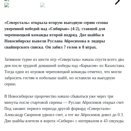
Next
«Северсталь» открыла вторую выездную серию сезона
уверенной победой над «Сибирью» (4:2), ставшей для
череповецкой команды второй подряд. Две шайбы в
Новосибирске вывели Руслана Абросимова в лидеры
снайперского списка. Он забил 7 голов в 8 играх.
Затяжное турне из шести игр «Северсталь» начала спустя всего два
дня после трудной домашней победы над «Барысом» из Казахстана.
Тогда один из игроков череповецкой команды отметил, что могли
забросить гостям и побольше шайб, но оставили на выездную
серию.
В Новосибирске пророчество начало сбываться уже через три
минуты после стартовой сирены — Руслан Абросимов открыл счет.
Под занавес первого периода другой форвард «Северстали»
Александр Скоренов удвоил счет, а тот же Абросимов довел до 0:3.
Две шайбы влетели в ворота «Сибири» с интервалом в 43 секунды.