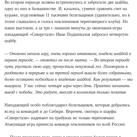
Во втором периоде хозяева встрепенулись и забросили две шайбы,
одну из них в большинстве. И, казалось, сумеют сравнять счет на
кураже, подгоняемые 11 тысячами болельщиков (удивительно, но в
толпе слышались и голоса поклонников череповецкого клуба). Но
наши выстояли, а за три с лишним минуты до окончания игры
нападающий «Северстали» Иван Подшивалов забросил четвертую
шайбу.
— Отлично начали игру, очень хорошо атаковали, владели шайбой в
первом периоде, — отметил он после матча. — Во втором периоде
чуть упустили свою игру, пропустили ненужный гол. Поговорили в
раздевалке в перерыве и на третий период вышли более собранными,
более осознанно подходили к владению шайбой. Как результат — мы
выиграли. У нас сейчас четыре игры через день. Приятно начинать
выезд с победы. Это радует, вносит в коллектив только позитив.
Нападающий особо поблагодарил болельщиков, которые добрались
вслед за командой и до Сибири. Впрочем, свитера и шарфы
«Северстали» надевают на трибунах не только череповчане.
Атакующая игра принесла команде поклонников по всей России.