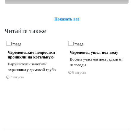
Показать всё
Читайте также
Череповецкие подростки
Череповец ушёл под воду
проникли на котельную
Восемь участков пострадали от
Нарушителей заметили
непогоды
охранники у дымовой трубы
ы
6 августа
7 августа
s
ne