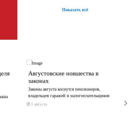
Показать всё
деля
Августовские новшества в
Волог
законах
работ
и попа
Законы августа коснутся пенсионеров,
владельцев гаражей и налогоплательщиков
лыша
Прокуро
next
докумен
1 августа
31 июл