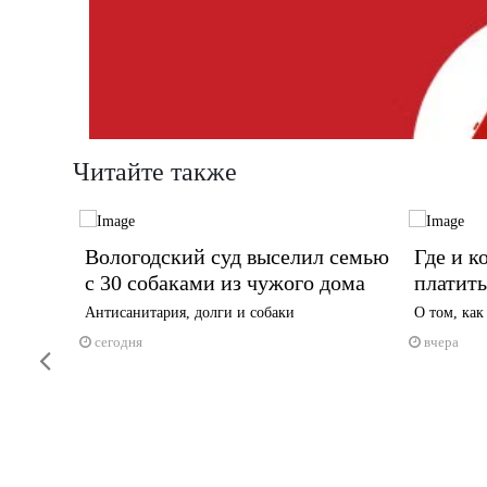
Читайте также
уд
Вологодский суд выселил семью
Где и к
травму
с 30 собаками из чужого дома
платить
Антисанитария, долги и собаки
О том, как
 рублей
сегодня
вчера
Previous