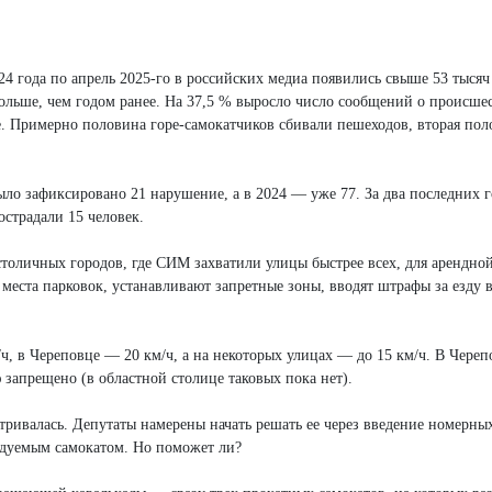
4 года по апрель 2025-го в российских медиа появились свыше 53 тысяч
ольше, чем годом ранее. На 37,5 % выросло число сообщений о происшес
. Примерно половина горе-самокатчиков сбивали пешеходов, вторая пол
ло зафиксировано 21 нарушение, а в 2024 — уже 77. За два последних г
страдали 15 человек.
 столичных городов, где СИМ захватили улицы быстрее всех, для арендно
места парковок, устанавливают запретные зоны, вводят штрафы за езду 
ч, в Череповце — 20 км/ч, а на некоторых улицах — до 15 км/ч. В Череп
 запрещено (в областной столице таковых пока нет).
ривалась. Депутаты намерены начать решать ее через введение номерных
ндуемым самокатом. Но поможет ли?