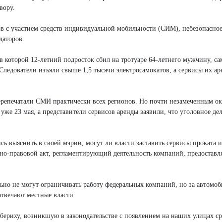
вору.
в с участием средств индивидуальной мобильности (СИМ), небезопасное
даторов.
в которой 12-летний подросток сбил на тротуаре 64-летнего мужчину, са
ледователи изъяли свыше 1,5 тысячи электросамокатов, а сервисы их ар
перепечатали СМИ практически всех регионов. Но почти незамеченным ок
уже 23 мая, а представители сервисов аренды заявили, что уголовное де
 выяснить в своей мэрии, могут ли власти заставить сервисы проката и
вно-правовой акт, регламентирующий деятельность компаний, предостав
ьно не могут ограничивать работу федеральных компаний, но за автомо
отвечают местные власти.
бериху, возникшую в законодательстве с появлением на наших улицах ср