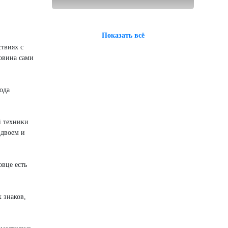
Показать всё
твиях с
овина сами
ода
й техники
вдвоем и
овце есть
 знаков,