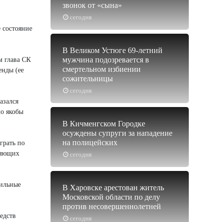
звонок от «сына»
сегодня
 состояние
В Великом Устюге 69-летний
мужчина подозревается в
м глава СК
смертельном избиении
енды (ее
сожительницы
сегодня
азался
ло якобы
В Кичменгском Городке
осуждены супруги за нападение
на полицейских
грать по
ляющих
сегодня
бильные
В Харовске арестован житель
Московской области по делу
против несовершеннолетней
едств
сегодня