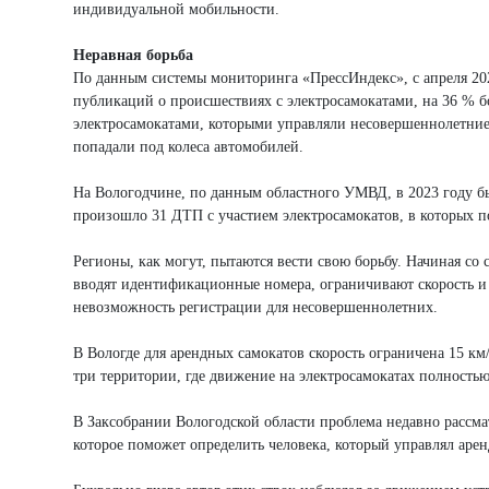
индивидуальной мобильности.
Неравная борьба
По данным системы мониторинга «ПрессИндекс», с апреля 202
публикаций о происшествиях с электросамокатами, на 36 % б
электросамокатами, которыми управляли несовершеннолетние
попадали под колеса автомобилей.
На Вологодчине, по данным областного УМВД, в 2023 году бы
произошло 31 ДТП с участием электросамокатов, в которых по
Регионы, как могут, пытаются вести свою борьбу. Начиная со
вводят идентификационные номера, ограничивают скорость и 
невозможность регистрации для несовершеннолетних.
В Вологде для арендных самокатов скорость ограничена 15 км/
три территории, где движение на электросамокатах полностью
В Заксобрании Вологодской области проблема недавно рассмат
которое поможет определить человека, который управлял аре