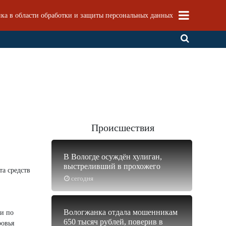
ка в области обработки и защиты персональных данных
Происшествия
В Вологде осуждён хулиган,
выстреливший в прохожего
та средств
сегодня
Вологжанка отдала мошенникам
ии по
650 тысяч рублей, поверив в
ровья