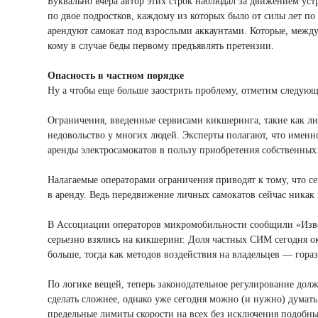
Буквально вчера автор этих строк наблюдал за движением ус
по двое подростков, каждому из которых было от силы лет по 
арендуют самокат под взрослыми аккаунтами. Которые, между 
кому в случае беды первому предъявлять претензии.
Опасность в частном порядке
Ну а чтобы еще больше заострить проблему, отметим следующ
Ограничения, введенные сервисами кикшеринга, такие как ли
недовольство у многих людей. Эксперты полагают, что именно
аренды электросамокатов в пользу приобретения собственных
Налагаемые операторами ограничения приводят к тому, что се
в аренду. Ведь передвижение личных самокатов сейчас никак 
В Ассоциации операторов микромобильности сообщили «Извес
серьезно взялись на кикшеринг. Доля частных СИМ сегодня 
больше, тогда как методов воздействия на владельцев — гора
По логике вещей, теперь законодательное регулирование дол
сделать сложнее, однако уже сегодня можно (и нужно) думат
предельные лимиты скорости на всех без исключения подобны