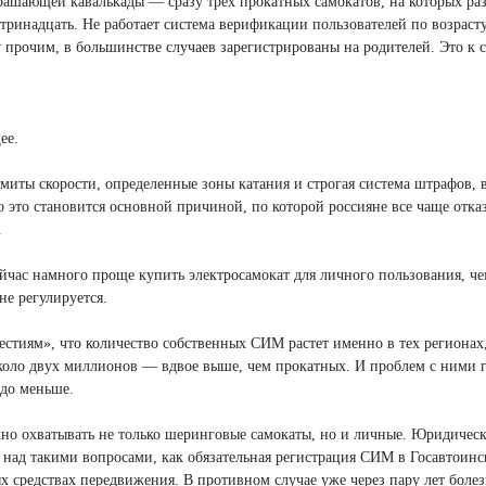
трашающей кавалькады — сразу трех прокатных самокатов, на которых ра
тринадцать. Не работает система верификации пользователей по возрасту
прочим, в большинстве случаев зарегистрированы на родителей. Это к с
ее.
миты скорости, определенные зоны катания и строгая система штрафов,
 это становится основной причиной, по которой россияне все чаще отка
.
йчас намного проще купить электросамокат для личного пользования, че
не регулируется.
тиям», что количество собственных СИМ растет именно в тех регионах,
около двух миллионов — вдвое выше, чем прокатных. И проблем с ними 
здо меньше.
жно охватывать не только шеринговые самокаты, но и личные. Юридическ
ь над такими вопросами, как обязательная регистрация СИМ в Госавтоин
х средствах передвижения. В противном случае уже через пару лет болез