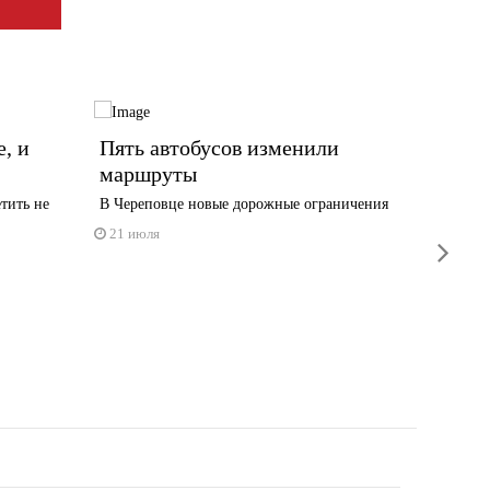
, и
Пять автобусов изменили
Налив
маршруты
везде
тить не
В Череповце новые дорожные ограничения
По слова
наращив
21 июля
next
Вологодс
15 июл