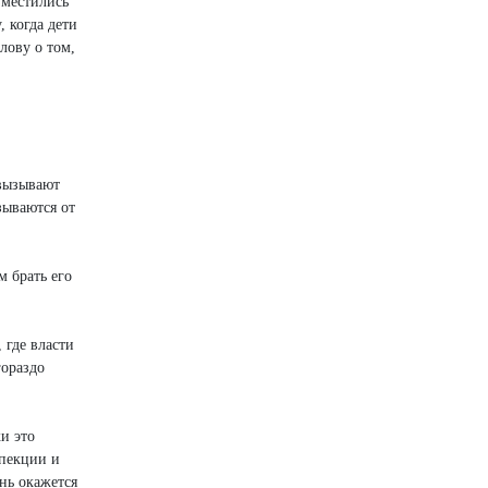
зместились
, когда дети
лову о том,
 вызывают
зываются от
м брать его
 где власти
гораздо
и это
спекции и
нь окажется