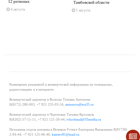
s
ne
12 регионах
Тамбовской области
4 августа
1 августа
Размещение рекламной и коммерческой информации на телеканалах,
радиостанциях и в интернете.
Коммерческий директор в Вологде Татьяна Антонова
8(8172) 280-003, +7 921 235-03-54,
antonova@ers35.ru
Коммерческий директор в Череповце Татьяна Крохмаль
8(8202) 57-11-11, +7 921 121-59-44,
tvkrohmal@35media.ru
Начальник отдела рекламы в Великом Устюге Екатерина Вьюжанина 8(81738)
2-04-44, +7 921 125-06-40,
katrinv81@mail.ru