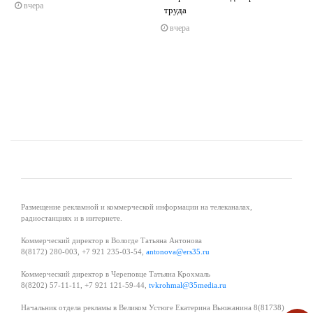
вчера
труда
s
ne
вчера
Размещение рекламной и коммерческой информации на телеканалах,
радиостанциях и в интернете.
Коммерческий директор в Вологде Татьяна Антонова
8(8172) 280-003, +7 921 235-03-54,
antonova@ers35.ru
Коммерческий директор в Череповце Татьяна Крохмаль
8(8202) 57-11-11, +7 921 121-59-44,
tvkrohmal@35media.ru
Начальник отдела рекламы в Великом Устюге Екатерина Вьюжанина 8(81738)