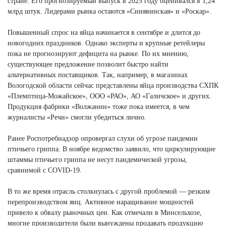
стране. Его прогнозируемый выпуск в 2025 году оценивался в 1,24
млрд штук. Лидерами рынка остаются «Синявинская» и «Роскар».
Повышенный спрос на яйца начинается в сентябре и длится до
новогодних праздников. Однако эксперты и крупные ретейлеры
пока не прогнозируют дефицита на рынке. По их мнению,
существующее предложение позволит быстро найти
альтернативных поставщиков. Так, например, в магазинах
Вологодской области сейчас представлены яйца производства СХПК
«Племптица-Можайское», ООО «РАО», АО «Галичское» и других.
Продукция фабрики «Волжанин» тоже пока имеется, в чем
журналисты «Речи» смогли убедиться лично.
Ранее Роспотребнадзор опровергал слухи об угрозе пандемии
птичьего гриппа. В ноябре ведомство заявило, что циркулирующие
штаммы птичьего гриппа не несут пандемической угрозы,
сравнимой с COVID-19.
В то же время отрасль столкнулась с другой проблемой — резким
перепроизводством яиц. Активное наращивание мощностей
привело к обвалу рыночных цен. Как отмечали в Минсельхозе,
многие производители были вынуждены продавать продукцию