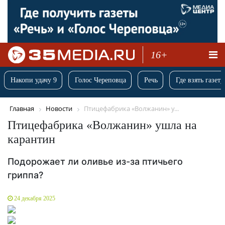
16+
Накопи удачу 9
Голос Череповца
Речь
Где взять газету
Главная
Новости
Птицефабрика «Волжанин» у...
Птицефабрика «Волжанин» ушла на
карантин
Подорожает ли оливье из-за птичьего
гриппа?
24 декабря 2025