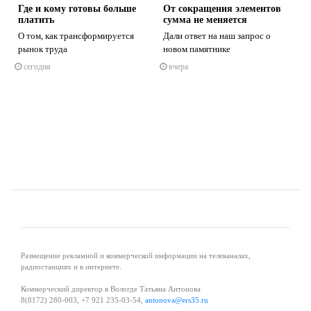
Где и кому готовы больше
От сокращения элементов
платить
сумма не меняется
О том, как трансформируется
Дали ответ на наш запрос о
рынок труда
новом памятнике
сегодня
вчера
s
ne
Размещение рекламной и коммерческой информации на телеканалах,
радиостанциях и в интернете.
Коммерческий директор в Вологде Татьяна Антонова
8(8172) 280-003, +7 921 235-03-54,
antonova@ers35.ru