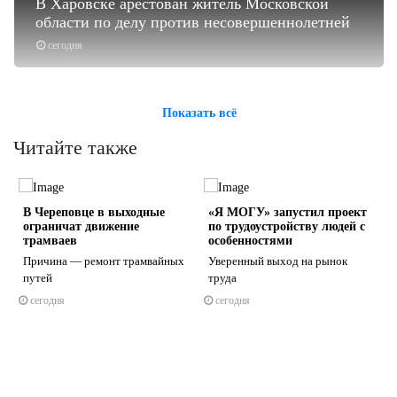
В Харовске арестован житель Московской
области по делу против несовершеннолетней
сегодня
Показать всё
Читайте также
В Череповце в выходные
«Я МОГУ» запустил проект
ограничат движение
по трудоустройству людей с
трамваев
особенностями
и
Причина — ремонт трамвайных
Уверенный выход на рынок
путей
труда
s
ne
сегодня
сегодня