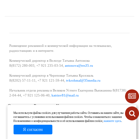
Размещение рекламной и коммерческой информации на телеканалах,
радиостанциях и в интернете.
Коммерческий директор в Вологде Татьяна Антонова
8(8172) 280-003, +7 921 235-03-54,
antonova@ers35.ru
Коммерческий директор в Череповце Татьяна Крохмаль
8(8202) 57-11-11, +7 921 121-59-44,
tvkrohmal@35media.ru
Начальник отдела рекламы в Великом Устюге Екатерина Вьюжанина 8(81738)
2-04-44, +7 921 125-06-40,
katrinv81@mail.ru
О проекте
Реклама
Контакты
Политика в области обработки и защиты персональных данных
Мы используем файлы cookies для улучшения работы сайта. Оставаясь на нашем сайте, вы
соглашаетесь с условиями использования файлов cookies. Чтобы ознакомиться с нашими
Положениями о конфиденциальности и об использовании файлов cookie,
нажмите здесь
.
Я согласен