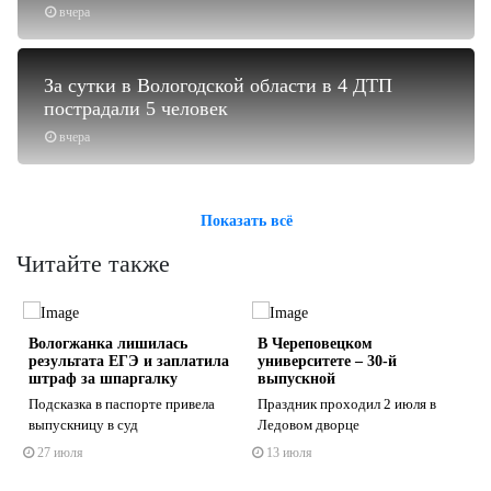
вчера
За сутки в Вологодской области в 4 ДТП
пострадали 5 человек
вчера
Показать всё
Читайте также
Вологжанка лишилась
В Череповецком
результата ЕГЭ и заплатила
университете – 30-й
штраф за шпаргалку
выпускной
Подсказка в паспорте привела
Праздник проходил 2 июля в
выпускницу в суд
Ледовом дворце
s
ne
27 июля
13 июля