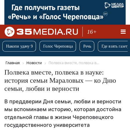
16+
Накопи удачу 9
Голос Череповца
Речь
Где взять газету
Главная
Новости
Полвека вместе, полвека в...
Полвека вместе, полвека в науке:
история семьи Мараловых — ко Дню
семьи, любви и верности
В преддверии Дня семьи, любви и верности
мы вспоминаем историю, которая достойна
отдельной главы в жизни Череповецкого
государственного университета