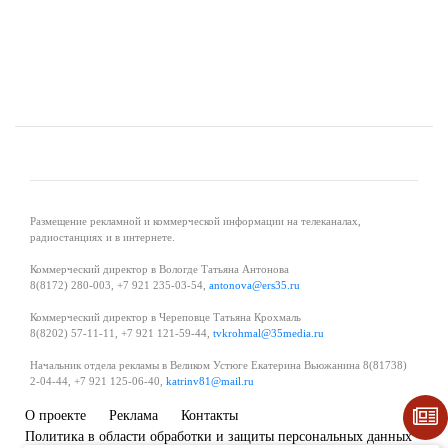
Размещение рекламной и коммерческой информации на телеканалах,
радиостанциях и в интернете.
Коммерческий директор в Вологде Татьяна Антонова
8(8172) 280-003, +7 921 235-03-54,
antonova@ers35.ru
Коммерческий директор в Череповце Татьяна Крохмаль
8(8202) 57-11-11, +7 921 121-59-44,
tvkrohmal@35media.ru
Начальник отдела рекламы в Великом Устюге Екатерина Вьюжанина 8(81738)
2-04-44, +7 921 125-06-40,
katrinv81@mail.ru
О проекте
Реклама
Контакты
Политика в области обработки и защиты персональных данных