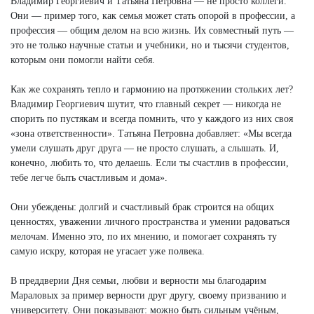
Владимир Георгиевич и Татьяна Петровна — не просто коллеги.
Они — пример того, как семья может стать опорой в профессии, а
профессия — общим делом на всю жизнь. Их совместный путь —
это не только научные статьи и учебники, но и тысячи студентов,
которым они помогли найти себя.
Как же сохранять тепло и гармонию на протяжении стольких лет?
Владимир Георгиевич шутит, что главный секрет — никогда не
спорить по пустякам и всегда помнить, что у каждого из них своя
«зона ответственности». Татьяна Петровна добавляет: «Мы всегда
умели слушать друг друга — не просто слушать, а слышать. И,
конечно, любить то, что делаешь. Если ты счастлив в профессии,
тебе легче быть счастливым и дома».
Они убеждены: долгий и счастливый брак строится на общих
ценностях, уважении личного пространства и умении радоваться
мелочам. Именно это, по их мнению, и помогает сохранять ту
самую искру, которая не угасает уже полвека.
В преддверии Дня семьи, любви и верности мы благодарим
Мараловых за пример верности друг другу, своему призванию и
университету. Они показывают: можно быть сильным учёным,