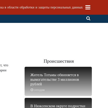
ка в области обработки и защиты персональных данных
Происшествия
т, что
Марии
Житель Тотьмы обвиняется в
вымогательстве 3 миллионов
рублей
сегодня
В Нюксенском округе подростки