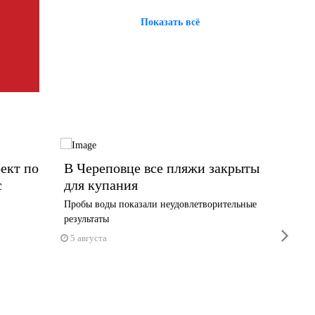
Показать всё
ект по
В Череповце все пляжи закрыты
13 ты
с
для купания
Волог
новую
Пробы воды показали неудовлетворительные
результаты
Выплата 
next
1 июня
5 августа
5 авгус