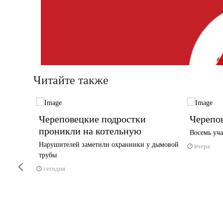
Читайте также
тиваль
Череповецкие подростки
Черепов
проникли на котельную
Восемь уча
га —
Нарушителей заметили охранники у дымовой
вчера
трубы
Previous
сегодня