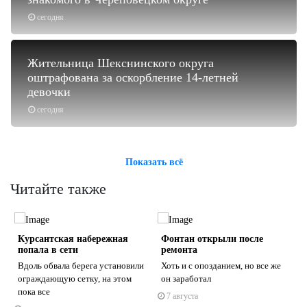
сегодня
Жительница Шекснинского округа
оштрафована за оскорбление 14-летней
девочки
сегодня
Показать всё
Читайте также
Курсантская набережная
Фонтан открыли после
попала в сети
ремонта
Вдоль обвала берега установили
Хоть и с опозданием, но все же
ограждающую сетку, на этом
он заработал
пока все
7 августа
s
ne