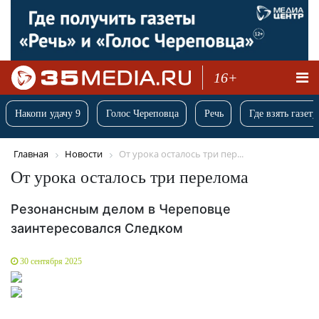
16+
Накопи удачу 9
Голос Череповца
Речь
Где взять газету
Главная
Новости
От урока осталось три пер...
От урока осталось три перелома
Резонансным делом в Череповце
заинтересовался Следком
30 сентября 2025