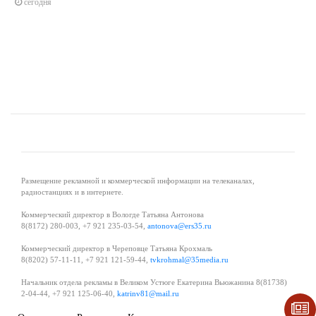
сегодня
Размещение рекламной и коммерческой информации на телеканалах,
радиостанциях и в интернете.
Коммерческий директор в Вологде Татьяна Антонова
8(8172) 280-003, +7 921 235-03-54,
antonova@ers35.ru
Коммерческий директор в Череповце Татьяна Крохмаль
8(8202) 57-11-11, +7 921 121-59-44,
tvkrohmal@35media.ru
Начальник отдела рекламы в Великом Устюге Екатерина Вьюжанина 8(81738)
2-04-44, +7 921 125-06-40,
katrinv81@mail.ru