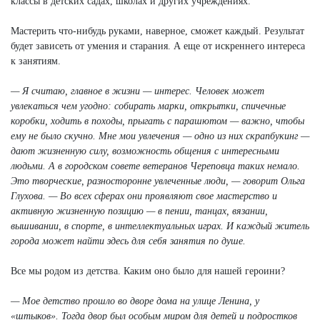
классы в детских садах, школах и других учреждениях.
Мастерить что-нибудь руками, наверное, сможет каждый. Результат
будет зависеть от умения и старания. А еще от искреннего интереса
к занятиям.
— Я считаю, главное в жизни — интерес. Человек может
увлекаться чем угодно: собирать марки, открытки, спичечные
коробки, ходить в походы, прыгать с парашютом — важно, чтобы
ему не было скучно. Мне мои увлечения — одно из них скрапбукинг —
дают жизненную силу, возможность общения с интересными
людьми. А в городском совете ветеранов Череповца таких немало.
Это творческие, разносторонне увлеченные люди, — говорит Ольга
Глухова. — Во всех сферах они проявляют свое мастерство и
активную жизненную позицию — в пении, танцах, вязании,
вышивании, в спорте, в интеллектуальных играх. И каждый житель
города может найти здесь для себя занятия по душе.
Все мы родом из детства. Каким оно было для нашей героини?
— Мое детство прошло во дворе дома на улице Ленина, у
«штыков». Тогда двор был особым миром для детей и подростков