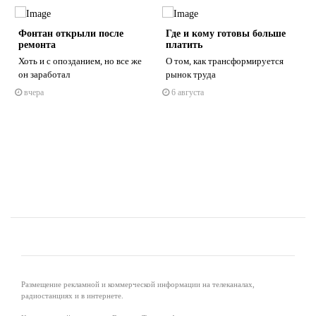
о
Фонтан открыли после
Где и кому готовы больше
ремонта
платить
Хоть и с опозданием, но все же
О том, как трансформируется
он заработал
рынок труда
вчера
6 августа
s
ne
Размещение рекламной и коммерческой информации на телеканалах,
радиостанциях и в интернете.