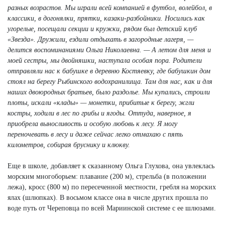
разных возрастов. Мы играли всей компанией в футбол, волейбол, в
классики, в догонялки, прятки, казаки-разбойники. Носились как
угорелые, посещали секции и кружки, рядом был детский клуб
«Звезда». Дружили, ездили отдыхать в загородные лагеря, —
делится воспоминаниями Ольга Николаевна. — А летом для меня и
моей сестры, мы двойняшки, наступала особая пора. Родители
отправляли нас к бабушке в деревню Костяевку, где бабушкин дом
стоял на берегу Рыбинского водохранилища. Там для нас, как и для
наших двоюродных братьев, было раздолье. Мы купались, строили
плоты, искали «клады» — монетки, прибитые к берегу, жгли
костры, ходили в лес по грибы и ягоды. Оттуда, наверное, я
приобрела выносливость и особую любовь к лесу. Я могу
переночевать в лесу и даже сейчас легко отмахаю с пять
километров, собирая бруснику и клюкву.
Еще в школе, добавляет к сказанному Ольга Глухова, она увлеклась
морским многоборьем: плавание (200 м), стрельба (в положении
лежа), кросс (800 м) по пересеченной местности, гребля на морских
ялах (шлюпках). В восьмом классе она в числе других прошла по
воде путь от Череповца по всей Мариинской системе с ее шлюзами.