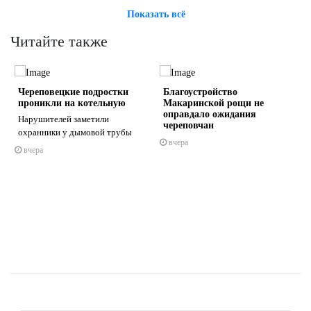
Показать всё
Читайте также
а
Череповецкие подростки
Благоустройство
проникли на котельную
Макаринской рощи не
оправдало ожидания
Нарушителей заметили
череповчан
охранники у дымовой трубы
вчера
вчера
s
ne