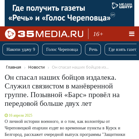
16+
Накопи удачу 9
Голос Череповца
Речь
Где взять газету
Главная
Новости
Он спасал наших бойцов из...
Он спасал наших бойцов издалека.
Служил связистом в манёвренной
группе. Позывной «Барс» провёл на
передовой больше двух лет
16 апреля 2025
О личной истории военного, и о том, как волонтёры от
Череповецкой епархии ездят во временные пункты в Курск и
Белгород, расскажет очередной выпуск программы "Защитники