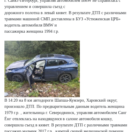
г. Санкт-Петербург, управляя автомобилем BMW не справилась с
управлением и совершила съезд с
дорожного полотна в левый кювет. В результате ДТП с различными
травмами машиной СМП доставлены в БУЗ «Устюженская ЦРБ»
водитель автомобиля BMW и
пассажирка женщина 1994 г.р.
В 14:20 на 8 км автодороги Шапша-Кумзеро, Харовский округ,
произошло ДТП. По предварительным данным водитель женщина
1979 г.р. , жительница г. Северодвинск, управляя автомобилем Санг
Ёнг отвлеклась на находящуюся в салоне автомобиля кошку,
совершила съезд в кювет. В результате ДТП с различными травмами
пассажир мальчик 2017 г.р., каретой скорой медицинской помощи