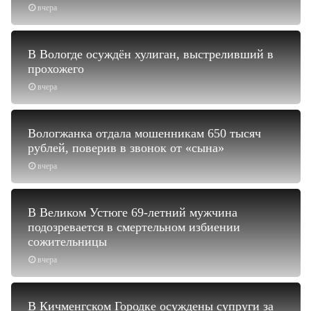
вчера
В Вологде осуждён хулиган, выстреливший в
прохожего
вчера
Вологжанка отдала мошенникам 650 тысяч
рублей, поверив в звонок от «сына»
вчера
В Великом Устюге 69-летний мужчина
подозревается в смертельном избиении
сожительницы
вчера
В Кичменгском Городке осуждены супруги за