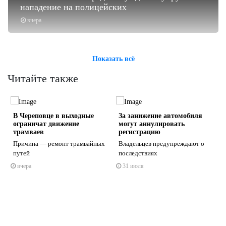
нападение на полицейских
вчера
Показать всё
Читайте также
В Череповце в выходные
За занижение автомобиля
ограничат движение
могут аннулировать
трамваев
регистрацию
Причина — ремонт трамвайных
Владельцев предупреждают о
путей
последствиях
s
ne
вчера
31 июля