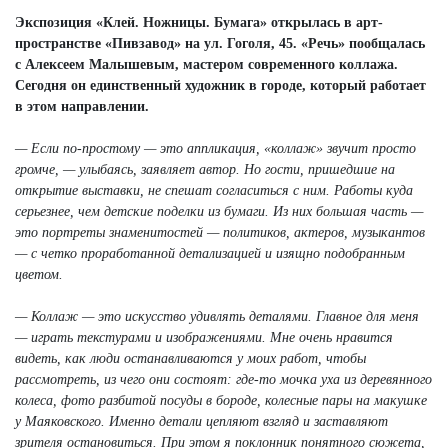
Экспозиция «Клей. Ножницы. Бумага» открылась в арт-
пространстве «Пивзавод» на ул. Гоголя, 45. «Речь» пообщалась
с Алексеем Малышевым, мастером современного коллажа.
Сегодня он единственный художник в городе, который работает
в этом направлении.
— Если по-простому — это аппликация, «коллаж» звучит просто
громче, — улыбаясь, заявляет автор. Но гости, пришедшие на
открытие выставки, не спешат согласиться с ним. Работы куда
серьезнее, чем детские поделки из бумаги. Из них большая часть —
это портреты знаменитостей — политиков, актеров, музыкантов
— с четко проработанной детализацией и изящно подобранным
цветом.
— Коллаж — это искусство удивлять деталями. Главное для меня
— играть текстурами и изображениями. Мне очень нравится
видеть, как люди останавливаются у моих работ, чтобы
рассмотреть, из чего они состоят: где-то мочка уха из деревянного
колеса, фото разбитой посуды в бороде, колесные пары на макушке
у Маяковского. Именно детали цепляют взгляд и заставляют
зрителя остановиться. При этом я поклонник понятного сюжета,