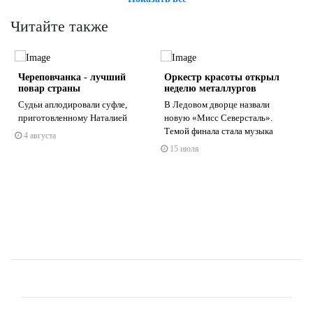
Читайте также
Череповчанка - лучший
Оркестр красоты открыл
повар страны
неделю металлургов
Судьи аплодировали суфле,
В Ледовом дворце назвали
приготовленному Наталией
новую «Мисс Северсталь».
.
Темой финала стала музыка
4 августа
s
ne
15 июля