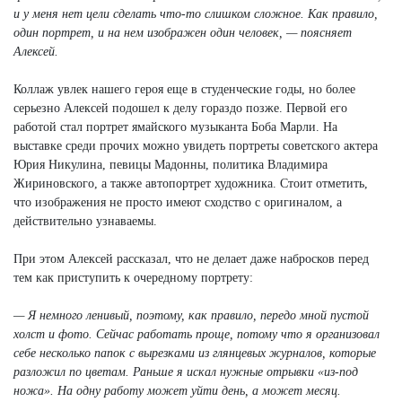
и у меня нет цели сделать что-то слишком сложное. Как правило,
один портрет, и на нем изображен один человек, — поясняет
Алексей.
Коллаж увлек нашего героя еще в студенческие годы, но более
серьезно Алексей подошел к делу гораздо позже. Первой его
работой стал портрет ямайского музыканта Боба Марли. На
выставке среди прочих можно увидеть портреты советского актера
Юрия Никулина, певицы Мадонны, политика Владимира
Жириновского, а также автопортрет художника. Стоит отметить,
что изображения не просто имеют сходство с оригиналом, а
действительно узнаваемы.
При этом Алексей рассказал, что не делает даже набросков перед
тем как приступить к очередному портрету:
— Я немного ленивый, поэтому, как правило, передо мной пустой
холст и фото. Сейчас работать проще, потому что я организовал
себе несколько папок с вырезками из глянцевых журналов, которые
разложил по цветам. Раньше я искал нужные отрывки «из-под
ножа». На одну работу может уйти день, а может месяц.