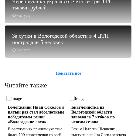
Череповчанка украла со счёта сестры 144
тысячи рублей
7 августа
За сутки в Вологодской области в 4 ДТП
пострадали 5 человек
7 августа
Показать всё
Читайте также
Вологжанин Иван Соколов в
Биатлонистка из
пятый раз стал абсолютным
Вологодской области
победителем гонки
завоевала 7 кубков по
«Вологодские лоси»
итогам сезона
В состязаниях приняли участие
Речь о Наталии Шевченко,
s
ne
более 700 спортсменов со всей
выступающей за Свердловскую