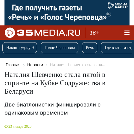
16+
Накопи удачу 9
Голос Череповца
Речь
Где взять газету
Главная
Новости
Наталия Шевченко стала пя...
Наталия Шевченко стала пятой в
спринте на Кубке Содружества в
Беларуси
Две биатлонистки финишировали с
одинаковым временем
23 января 2026