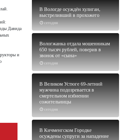
лай.
В Вологде осуждён хулиган,
выстреливший в прохожего
ий:
сегодня
езды Давида
льных
Вологжанка отдала мошенникам
650 тысяч рублей, поверив в
трукторы и
звонок от «сына»
о
сегодня
В Великом Устюге 69-летний
мужчина подозревается в
смертельном избиении
сожительницы
сегодня
В Кичменгском Городке
осуждены супруги за нападение