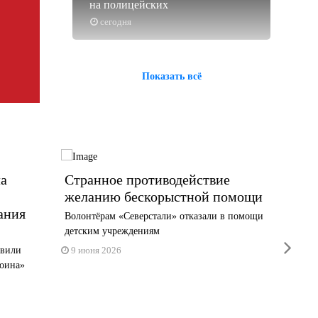
на полицейских
сегодня
Показать всё
а
Странное противодействие
ТОП-м
желанию бескорыстной помощи
введе
ания
ставк
Волонтёрам «Северстали» отказали в помощи
детским учреждениям
28 мая 
next
овили
9 июня 2026
оина»