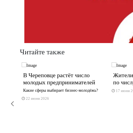
Читайте также
жных
В Череповце растёт число
Жители
нимум
молодых предпринимателей
по числ
Какие сферы выбирает бизнес-молодёжь?
17 июня 
м
22 июня 2026
Previous
рговых