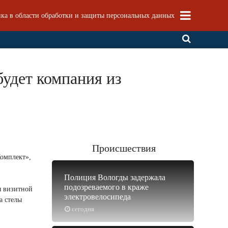
ка в области обработки и защиты персональных данных
будет компания из
Происшествия
омплект»,
Полиция Вологды задержала
подозреваемого в краже
я визитной
электровелосипеда
а стелы
сегодня