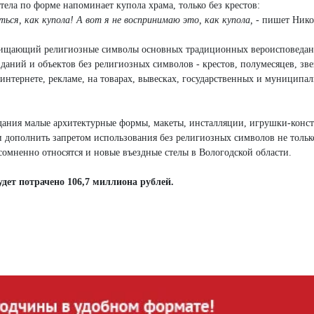
ела по форме напоминает купола храма, только без крестов:
ься, как купола! А вот я не воспринимаю это, как купола,
- пишет Нико
ащищающий религиозные символы основных традиционных вероисповедан
зданий и объектов без религиозных символов - крестов, полумесяцев, зв
, интернете, рекламе, на товарах, вывесках, государственных и муниципа
ания малые архитектурные формы, макеты, инсталляции, игрушки-конс
 дополнить запретом использования без религиозных символов не тольк
сомненно относятся и новые въездные стелы в Вологодской области.
удет потрачено 106,7 миллиона рублей.