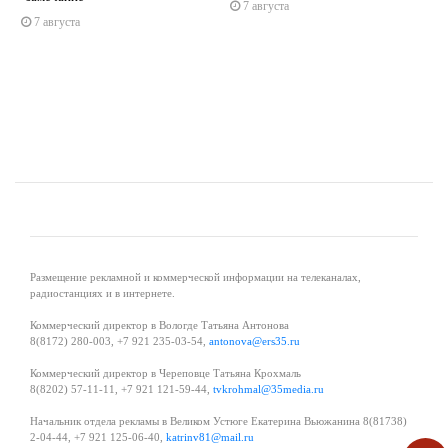
7 августа
s
ne
7 августа
Размещение рекламной и коммерческой информации на телеканалах,
радиостанциях и в интернете.
Коммерческий директор в Вологде Татьяна Антонова
8(8172) 280-003, +7 921 235-03-54,
antonova@ers35.ru
Коммерческий директор в Череповце Татьяна Крохмаль
8(8202) 57-11-11, +7 921 121-59-44,
tvkrohmal@35media.ru
Начальник отдела рекламы в Великом Устюге Екатерина Вьюжанина 8(81738)
2-04-44, +7 921 125-06-40,
katrinv81@mail.ru