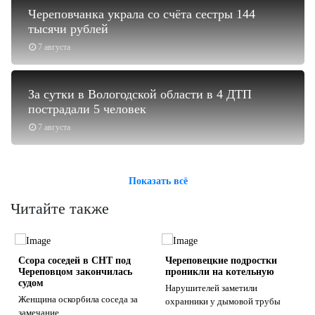
Череповчанка украла со счёта сестры 144
тысячи рублей
7 августа
За сутки в Вологодской области в 4 ДТП
пострадали 5 человек
7 августа
Показать всё
Читайте также
Ссора соседей в СНТ под
Череповецкие подростки
Череповцом закончилась
проникли на котельную
судом
Нарушителей заметили
и
Женщина оскорбила соседа за
охранники у дымовой трубы
замечание