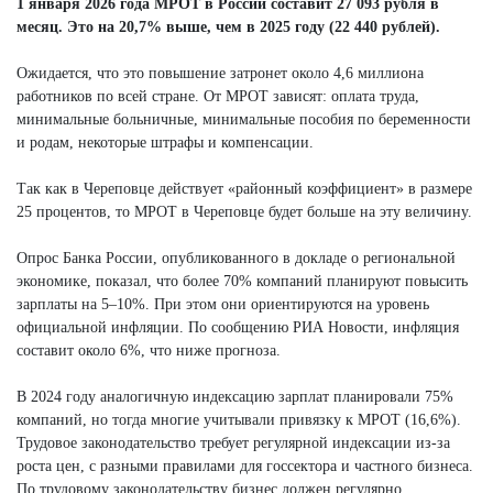
1 января 2026 года МРОТ в России составит 27 093 рубля в
месяц. Это на 20,7% выше, чем в 2025 году (22 440 рублей).
Ожидается, что это повышение затронет около 4,6 миллиона
работников по всей стране. От МРОТ зависят: оплата труда,
минимальные больничные, минимальные пособия по беременности
и родам, некоторые штрафы и компенсации.
Так как в Череповце действует «районный коэффициент» в размере
25 процентов, то МРОТ в Череповце будет больше на эту величину.
Опрос Банка России, опубликованного в докладе о региональной
экономике, показал, что более 70% компаний планируют повысить
зарплаты на 5–10%. При этом они ориентируются на уровень
официальной инфляции. По сообщению РИА Новости, инфляция
составит около 6%, что ниже прогноза.
В 2024 году аналогичную индексацию зарплат планировали 75%
компаний, но тогда многие учитывали привязку к МРОТ (16,6%).
Трудовое законодательство требует регулярной индексации из-за
роста цен, с разными правилами для госсектора и частного бизнеса.​
По трудовому законодательству бизнес должен регулярно