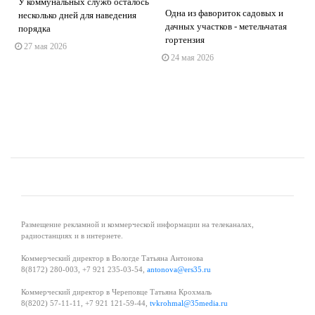
У коммунальных служб осталось
Одна из фавориток садовых и
несколько дней для наведения
дачных участков - метельчатая
порядка
s
ne
гортензия
27 мая 2026
24 мая 2026
Размещение рекламной и коммерческой информации на телеканалах,
радиостанциях и в интернете.
Коммерческий директор в Вологде Татьяна Антонова
8(8172) 280-003, +7 921 235-03-54,
antonova@ers35.ru
Коммерческий директор в Череповце Татьяна Крохмаль
8(8202) 57-11-11, +7 921 121-59-44,
tvkrohmal@35media.ru