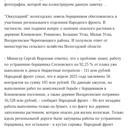
фотографии, которой мы иллюстрируем данную заметку…
"Оккупацией" вологодских земель борщевиком обеспокоились и
участники регионального отделения Народного фронта. В
частности, они подняли вопрос о наличии опасного растения в
деревнях Климовское, Романово, Большие Углы, Малые Углы,
Воскресенское Череповецкого района. И получили ответ от
министерства сельского хозяйства Вологодской области.
- Министр Сергей Воропаев ответил, что о проблеме знают, работу
по устранению борщевика Сосновского на 92,25 % от плана уже
выполнили и деньги бюджетные потратили - 111 млн рублей.
Народный фронт узнал, что в апреле 2025 года заключено 56
контрактов на сумму 105 млн рублей. По данным закупок, на
выполнение работ по комплексной борьбе с борщевиком в
Климовском поселении, а также деревне Воскресенское потрачено
16,528 млн рублей, - сообщает Народный фронт. - Но вот незадача:
работы выполнены только на бумаге, а по факту все деревни
заполонены растением, которое опасно для жизни вологжан. Только
вдоль региональной дороги были запущены работы по устранению
борщевика, все остальное - в кустах сорняка. Народный фронт