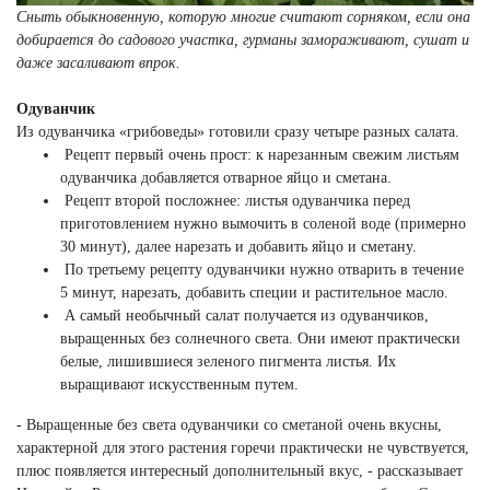
Сныть обыкновенную, которую многие считают сорняком, если она
добирается до садового участка, гурманы замораживают, сушат и
даже засаливают впрок.
Одуванчик
Из одуванчика «грибоведы» готовили сразу четыре разных салата.
Рецепт первый очень прост: к нарезанным свежим листьям
одуванчика добавляется отварное яйцо и сметана.
Рецепт второй посложнее: листья одуванчика перед
приготовлением нужно вымочить в соленой воде (примерно
30 минут), далее нарезать и добавить яйцо и сметану.
По третьему рецепту одуванчики нужно отварить в течение
5 минут, нарезать, добавить специи и растительное масло.
А самый необычный салат получается из одуванчиков,
выращенных без солнечного света. Они имеют практически
белые, лишившиеся зеленого пигмента листья. Их
выращивают искусственным путем.
- Выращенные без света одуванчики со сметаной очень вкусны,
характерной для этого растения горечи практически не чувствуется,
плюс появляется интересный дополнительный вкус, - рассказывает