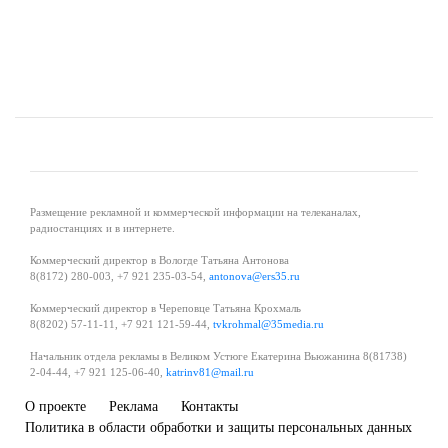
Размещение рекламной и коммерческой информации на телеканалах,
радиостанциях и в интернете.
Коммерческий директор в Вологде Татьяна Антонова
8(8172) 280-003, +7 921 235-03-54,
antonova@ers35.ru
Коммерческий директор в Череповце Татьяна Крохмаль
8(8202) 57-11-11, +7 921 121-59-44,
tvkrohmal@35media.ru
Начальник отдела рекламы в Великом Устюге Екатерина Вьюжанина 8(81738)
2-04-44, +7 921 125-06-40,
katrinv81@mail.ru
О проекте
Реклама
Контакты
Политика в области обработки и защиты персональных данных