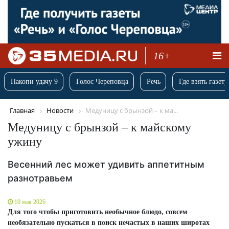
16+
Накопи удачу 9
Голос Череповца
Речь
Где взять газету
Главная
Новости
Медуницу с брынзой – к ма...
Медуницу с брынзой – к майскому
ужину
Весенний лес может удивить аппетитным
разнотравьем
10 мая 2026
Для того чтобы приготовить необычное блюдо, совсем
необязательно пускаться в поиск нечастых в наших широтах