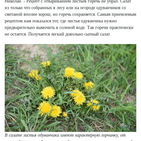
Николай. - Рецепт с отвариванием листьев горечь не убрал. Салат
из только что собранных в лесу или на огороде одуванчиков со
сметаной вполне хорош, но горечь сохраняется. Самым приемлемым
рецептом нам показался тот, где листья одуванчика нужно
предварительно вымочить в соленой воде. Так горечи практически
не остается. Получается легкий довольно сытный салат.
В салате листья одуванчика имеют характерную горчинку, от