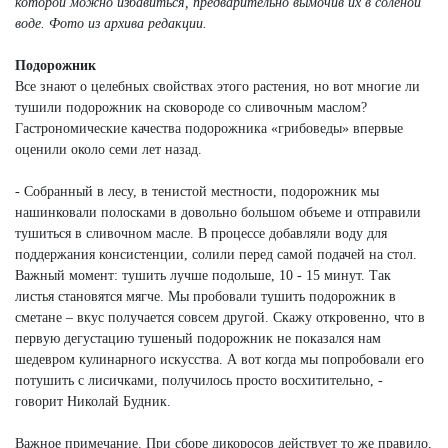
которой можно избавиться, предварительно вымочив их в соленой
воде.
Фото из архива редакции.
Подорожник
Все знают о целебных свойствах этого растения, но вот многие ли
тушили подорожник на сковороде со сливочным маслом?
Гастрономические качества подорожника «грибоведы» впервые
оценили около семи лет назад.
- Собранный в лесу, в тенистой местности, подорожник мы
нашинковали полосками в довольно большом объеме и отправили
тушиться в сливочном масле. В процессе добавляли воду для
поддержания консистенции, солили перед самой подачей на стол.
Важный момент: тушить лучше подольше, 10 - 15 минут. Так
листья становятся мягче. Мы пробовали тушить подорожник в
сметане – вкус получается совсем другой. Скажу откровенно, что в
первую дегустацию тушеный подорожник не показался нам
шедевром кулинарного искусства. А вот когда мы попробовали его
потушить с лисичками, получилось просто восхитительно, -
говорит Николай Будник.
Важное примечание. При сборе дикоросов действует то же правило,