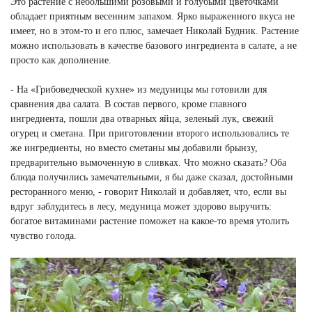
Это растение с небольшими розовыми и голубыми цветочками
обладает приятным весенним запахом. Ярко выраженного вкуса не
имеет, но в этом-то и его плюс, замечает Николай Будник. Растение
можно использовать в качестве базового ингредиента в салате, а не
просто как дополнение.
- На «Грибоведческой кухне» из медуницы мы готовили для
сравнения два салата. В состав первого, кроме главного
ингредиента, пошли два отварных яйца, зеленый лук, свежий
огурец и сметана. При приготовлении второго использовались те
же ингредиенты, но вместо сметаны мы добавили брынзу,
предварительно вымоченную в сливках. Что можно сказать? Оба
блюда получились замечательными, я бы даже сказал, достойными
ресторанного меню, - говорит Николай и добавляет, что, если вы
вдруг заблудитесь в лесу, медуница может здорово выручить:
богатое витаминами растение поможет на какое-то время утолить
чувство голода.