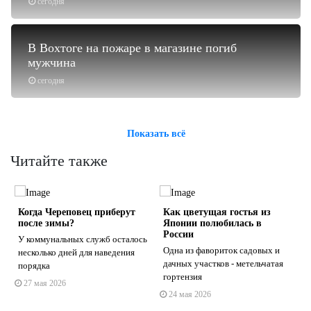
сегодня
В Вохтоге на пожаре в магазине погиб
мужчина
сегодня
Показать всё
Читайте также
Когда Череповец приберут
Как цветущая гостья из
после зимы?
Японии полюбилась в
России
У коммунальных служб осталось
Одна из фавориток садовых и
е
несколько дней для наведения
дачных участков - метельчатая
порядка
s
ne
гортензия
27 мая 2026
24 мая 2026