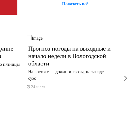
Показать всё
дчине
Прогноз погоды на выходные и
Прогн
з
начало недели в Вологодской
Волог
области
до пятницы
В регио
дожди и
На востоке — дожди и грозы, на западе —
next
сухо
20 июл
24 июля