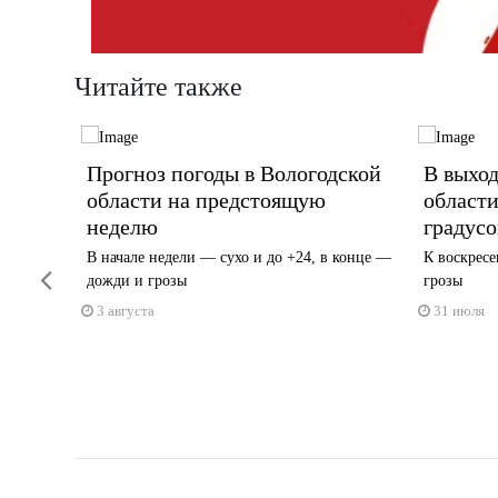
Читайте также
сти
Прогноз погоды в Вологодской
В выход
6°C
области на предстоящую
области
неделю
градусо
ло
В начале недели — сухо и до +24, в конце —
К воскресе
Previous
дожди и грозы
грозы
3 августа
31 июля