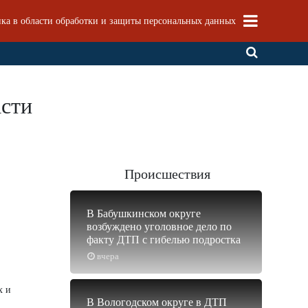
ка в области обработки и защиты персональных данных
асти
Происшествия
В Бабушкинском округе
возбуждено уголовное дело по
факту ДТП с гибелью подростка
вчера
х и
В Вологодском округе в ДТП