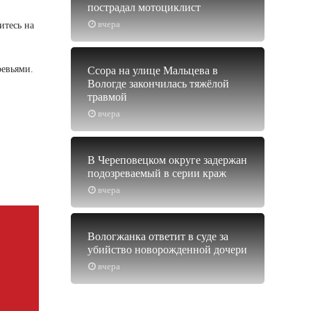
пострадал мотоциклист
вчера
итесь на
ревьями.
Ссора на улице Мальцева в
Вологде закончилась тяжёлой
травмой
вчера
В Череповецком округе задержан
подозреваемый в серии краж
вчера
Вологжанка ответит в суде за
убийство новорожденной дочери
вчера