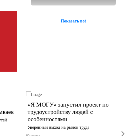
Показать всё
«Я МОГУ» запустил проект по
Пять 
мваев
трудоустройству людей с
спаса
особенностями
утей
5 авгус
Уверенный выход на рынок труда
next
вчера