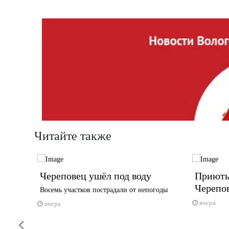
Читайте также
Череповец ушёл под воду
Приюты
учили
Черепо
Восемь участков пострадали от непогоды
вчера
вчера
тартовала
Previous