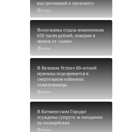
выстреливший в прохожего
вчера
Вологжанка отдала мошенникам
650 тысяч рублей, поверив в
звонок от «сына»
вчера
В Великом Устюге 69-летний
мужчина подозревается в
смертельном избиении
сожительницы
вчера
В Кичменгском Городке
осуждены супруги за нападение
на полицейских
вчера