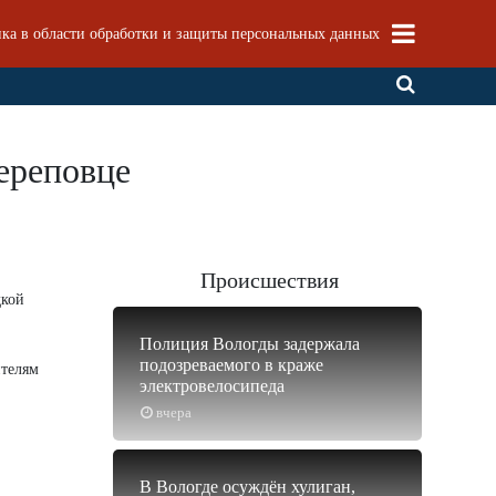
ка в области обработки и защиты персональных данных
ереповце
Происшествия
дкой
Полиция Вологды задержала
подозреваемого в краже
ителям
электровелосипеда
вчера
В Вологде осуждён хулиган,