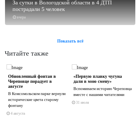
За сутки в Вологодской области в 4 ДТП
пострадали 5 человек
вчера
Показать всё
Читайте также
Обновленный фонтан в
«Первую плавку чугуна
Череповце порадует в
дали в мою смену»
августе
Вспоминаем историю Череповца
В Комсомольском парке вернули
вместе с нашими читателями
исторические цвета старому
31 июля
s
ne
фонтану
4 августа