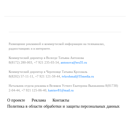
Размещение рекламной и коммерческой информации на телеканалах,
радиостанциях и в интернете.
Коммерческий директор в Вологде Татьяна Антонова
8(8172) 280-003, +7 921 235-03-54,
antonova@ers35.ru
Коммерческий директор в Череповце Татьяна Крохмаль
8(8202) 57-11-11, +7 921 121-59-44,
tvkrohmal@35media.ru
Начальник отдела рекламы в Великом Устюге Екатерина Вьюжанина 8(81738)
2-04-44, +7 921 125-06-40,
katrinv81@mail.ru
О проекте
Реклама
Контакты
Политика в области обработки и защиты персональных данных