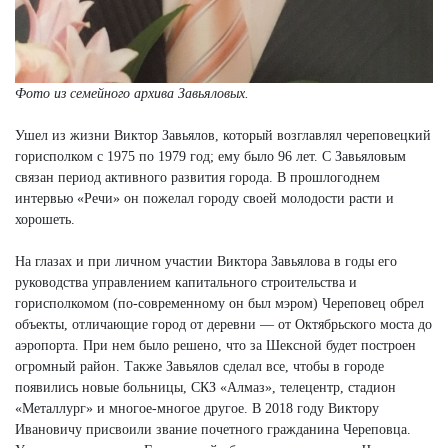
Фото из семейного архива Завьяловых.
Ушел из жизни Виктор Завьялов, который возглавлял череповецкий
горисполком с 1975 по 1979 год; ему было 96 лет. С Завьяловым
связан период активного развития города. В прошлогоднем
интервью «Речи» он пожелал городу своей молодости расти и
хорошеть.
На глазах и при личном участии Виктора Завьялова в годы его
руководства управлением капитального строительства и
горисполкомом (по-современному он был мэром) Череповец обрел
объекты, отличающие город от деревни — от Октябрьского моста до
аэропорта. При нем было решено, что за Шексной будет построен
огромный район. Также Завьялов сделал все, чтобы в городе
появились новые больницы, СКЗ «Алмаз», телецентр, стадион
«Металлург» и многое-многое другое. В 2018 году Виктору
Ивановичу присвоили звание почетного гражданина Череповца.