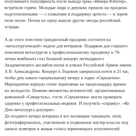
получившего популярность после выхода трека «Венера-Юпитер»,
встретили горячо. Молодые люди и девушки пришли на праздник
подготовленными — с плакатами в поддержку артиста — и хором
пели песни. Потом на сцену вышли другие звезды российской
эстрады.
А до этого поистине грандиозный праздник состоялся на
«металлургической» неделе для ветеранов. Подарком для старшего
поколения металлургов к профессиональному празднику и 70-
летию комбината стал большой концерт легендарного
Академического ансамбля песни и пляски Российской Армии имени
А.В. Александрова. Концерт в Ледовом завершился почти в 21 час,
чтобы дать начало танцевальному вечеру в парке «Серпантин».
Мероприятие вернуло сотни череповчан на танцплощадку времен
их молодости. Помимо множества активностей, организованных
компанией «Северсталь», гости «Серпантина» могли проверить
здоровье у профессиональных медиков. И получить «справку»: «Ко
Дню металлурга допущен».
До позднего вечера ветераны и все желающие танцевали, пели,
фотографировались, участвовали в подвижных мастер-классах под
записи шлягеров и живые голоса череповецких исполнителей.