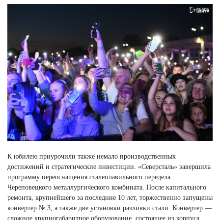
К юбилею приурочили также немало производственных
достижений и стратегические инвестиции. «Северсталь» завершила
программу переоснащения сталеплавильного передела
Череповецкого металлургического комбината. После капитального
ремонта, крупнейшего за последние 10 лет, торжественно запущены
конвертер № 3, а также две установки разливки стали. Конвертер —
сложное крупногабаритное оборудование, состоящее из корпуса