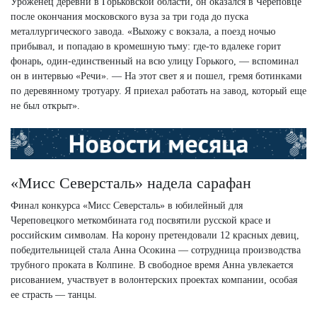
Уроженец деревни в Горьковской области, он оказался в Череповце
после окончания московского вуза за три года до пуска
металлургического завода. «Выхожу с вокзала, а поезд ночью
прибывал, и попадаю в кромешную тьму: где-то вдалеке горит
фонарь, один-единственный на всю улицу Горького, — вспоминал
он в интервью «Речи». — На этот свет я и пошел, гремя ботинками
по деревянному тротуару. Я приехал работать на завод, который еще
не был открыт».
«Мисс Северсталь» надела сарафан
Финал конкурса «Мисс Северсталь» в юбилейный для
Череповецкого меткомбината год посвятили русской красе и
российским символам. На корону претендовали 12 красных девиц,
победительницей стала Анна Осокина — сотрудница производства
трубного проката в Колпине. В свободное время Анна увлекается
рисованием, участвует в волонтерских проектах компании, особая
ее страсть — танцы.