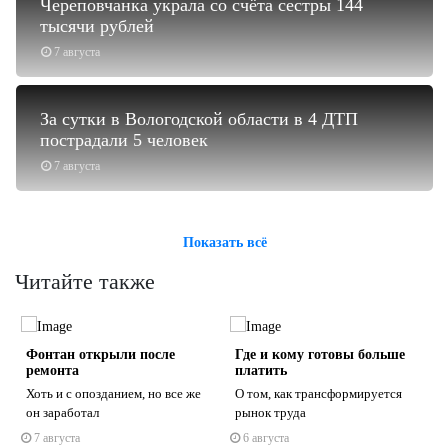
Череповчанка украла со счёта сестры 144
тысячи рублей
7 августа
За сутки в Вологодской области в 4 ДТП
пострадали 5 человек
7 августа
Показать всё
Читайте также
о
Фонтан открыли после
Где и кому готовы больше
ремонта
платить
Хоть и с опозданием, но все же
О том, как трансформируется
он заработал
рынок труда
7 августа
6 августа
s
ne