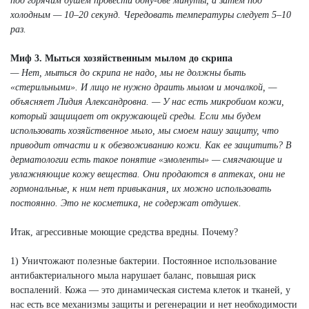
под горячим душем провести одну-две минуты, а затем под
холодным — 10–20 секунд. Чередовать температуры следует 5–10
раз.
Миф 3. Мыться хозяйственным мылом до скрипа
— Нет, мыться до скрипа не надо, мы не должны быть
«стерильными». И лицо не нужно драить мылом и мочалкой, —
объясняет Лидия Александровна. — У нас есть микробиом кожи,
который защищает от окружающей среды. Если мы будем
использовать хозяйственное мыло, мы смоем нашу защиту, что
приводит отчасти и к обезвоживанию кожи. Как ее защитить? В
дерматологии есть такое понятие «эмоленты» — смягчающие и
увлажняющие кожу вещества. Они продаются в аптеках, они не
гормональные, к ним нет привыкания, их можно использовать
постоянно. Это не косметика, не содержат отдушек.
Итак, агрессивные моющие средства вредны. Почему?
1) Уничтожают полезные бактерии. Постоянное использование
антибактериального мыла нарушает баланс, повышая риск
воспалений. Кожа — это динамическая система клеток и тканей, у
нас есть все механизмы защиты и регенерации и нет необходимости