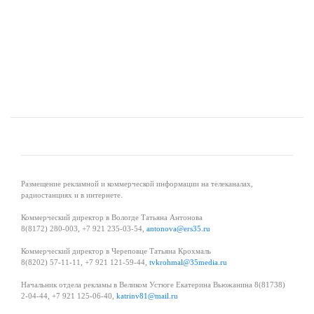
Размещение рекламной и коммерческой информации на телеканалах,
радиостанциях и в интернете.
Коммерческий директор в Вологде Татьяна Антонова
8(8172) 280-003, +7 921 235-03-54,
antonova@ers35.ru
Коммерческий директор в Череповце Татьяна Крохмаль
8(8202) 57-11-11, +7 921 121-59-44,
tvkrohmal@35media.ru
Начальник отдела рекламы в Великом Устюге Екатерина Вьюжанина 8(81738)
2-04-44, +7 921 125-06-40,
katrinv81@mail.ru