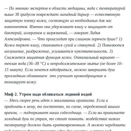
— По мнению экспертов в области медицины, вода с температурой
выше 38 градусов повреждает липидный барьер — естественную
защитную пленку кожи, состоящую из необходимых для нас
компонентов. Именно она удерживает влагу и защищает от
бактерий, аллергенов и загрязнений, — говорит Лидия
Александровна. — Что происходит при слишком горячем душе? 1)
Кожа теряет влагу, становится сухой и стянутой. 2) Появляются
шелушение, раздражение, усиливается чувствительность. 3)
Снижается защитная функция кожи. Оптимальный вариант —
теплая вода (36–38 °C) и непродолжительное мытье (не более 10–
15 минут). Если хочется взбодриться, можно завершить душ
прохладным обливанием: это улучшит кровообращение и
тонизирует кожу.
Миф 2. Утром надо обливаться ледяной водой
— Здесь скорее речь идет о закаливании организма. Если и
прибегать к нему, то постепенно, по схеме, определенной вашим
врачом, — подчеркивает наша собеседница. — Если вы принимаете
холодный душ по утрам, то стоит помнить: воздействие низких
температур должно быть кратковременным. А можно чередовать: