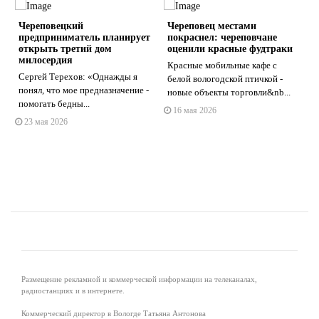
Череповецкий
Череповец местами
предприниматель планирует
покраснел: череповчане
открыть третий дом
оценили красные фудтраки
милосердия
Красные мобильные кафе с
Сергей Терехов: «Однажды я
белой вологодской птичкой -
s
ne
понял, что мое предназначение -
новые объекты торговли&nb...
помогать бедны...
16 мая 2026
23 мая 2026
Размещение рекламной и коммерческой информации на телеканалах,
радиостанциях и в интернете.
Коммерческий директор в Вологде Татьяна Антонова