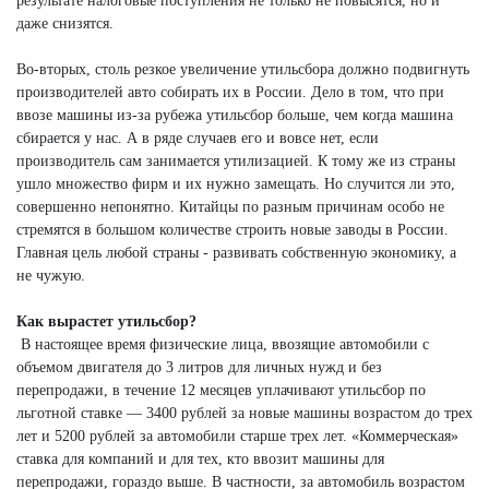
результате налоговые поступления не только не повысятся, но и
даже снизятся.
Во-вторых, столь резкое увеличение утильсбора должно подвигнуть
производителей авто собирать их в России. Дело в том, что при
ввозе машины из-за рубежа утильсбор больше, чем когда машина
сбирается у нас. А в ряде случаев его и вовсе нет, если
производитель сам занимается утилизацией. К тому же из страны
ушло множество фирм и их нужно замещать. Но случится ли это,
совершенно непонятно. Китайцы по разным причинам особо не
стремятся в большом количестве строить новые заводы в России.
Главная цель любой страны - развивать собственную экономику, а
не чужую.
Как вырастет утильсбор?
В настоящее время физические лица, ввозящие автомобили с
объемом двигателя до 3 литров для личных нужд и без
перепродажи, в течение 12 месяцев уплачивают утильсбор по
льготной ставке — 3400 рублей за новые машины возрастом до трех
лет и 5200 рублей за автомобили старше трех лет. «Коммерческая»
ставка для компаний и для тех, кто ввозит машины для
перепродажи, гораздо выше. В частности, за автомобиль возрастом