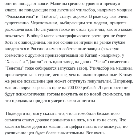
они не попадают вовсе. Машины среднего уровня и премиум-
класса, не попадающие под льготный утильсбор, например мощные
"Фольксвагены" и "Тойоты", станут дороже. В ряде случаев очень
существенно. Череповчанам, выбирающим эти модели, придется
раскошелиться. Но ситуация также не столь трагична, как это может
показаться. В общей массе катастрофического роста цен не будет.
Хоть и с запозданием, но все основные игроки на рынке глубже
внедряются в Россию и имеют собственные заводы (зачастую
совместно с другими производителями из Китая) - например, у
"Хавала" и "Джили" есть один завод на двоих. "Чери" совместно с
"Тенетом" тоже собираются запускать завод. Утильсбор на машины,
произведенные в стране, меньше, чем на импортированные. К тому
же резкое повышение цен может отпугнуть покупателей. Например,
машина вдруг выросла в цене на 700 000 рублей. Люди просто не
будут психологически готовы покупать ее по новой стоимости, так
что продавцам придется умерить свои аппетиты.
Подводя итог, могу сказать что, что автомобили бюджетного
сегмента станут дороже процентов на пять, но и то не сразу. Что
касается более дорогих машин, то цифры назвать не возьмусь, но
увеличение цен будет более значительным. Все очень