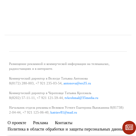
Размещение рекламной и коммерческой информации на телеканалах,
радиостанциях и в интернете.
Коммерческий директор в Вологде Татьяна Антонова
8(8172) 280-003, +7 921 235-03-54,
antonova@ers35.ru
Коммерческий директор в Череповце Татьяна Крохмаль
8(8202) 57-11-11, +7 921 121-59-44,
tvkrohmal@35media.ru
Начальник отдела рекламы в Великом Устюге Екатерина Вьюжанина 8(81738)
2-04-44, +7 921 125-06-40,
katrinv81@mail.ru
О проекте
Реклама
Контакты
Политика в области обработки и защиты персональных данных