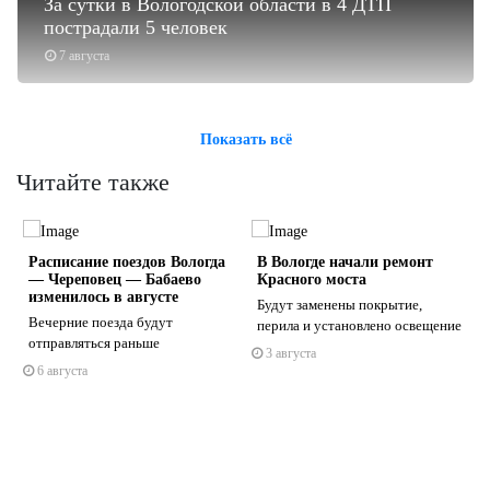
За сутки в Вологодской области в 4 ДТП
пострадали 5 человек
7 августа
Показать всё
Читайте также
и
Расписание поездов Вологда
В Вологде начали ремонт
— Череповец — Бабаево
Красного моста
изменилось в августе
Будут заменены покрытие,
Вечерние поезда будут
перила и установлено освещение
отправляться раньше
3 августа
s
ne
6 августа