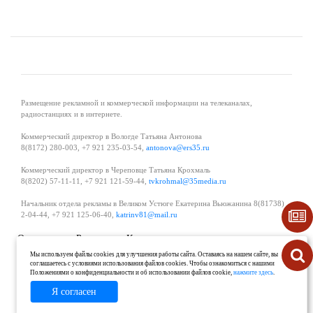
Размещение рекламной и коммерческой информации на телеканалах,
радиостанциях и в интернете.
Коммерческий директор в Вологде Татьяна Антонова
8(8172) 280-003, +7 921 235-03-54,
antonova@ers35.ru
Коммерческий директор в Череповце Татьяна Крохмаль
8(8202) 57-11-11, +7 921 121-59-44,
tvkrohmal@35media.ru
Начальник отдела рекламы в Великом Устюге Екатерина Вьюжанина 8(81738)
2-04-44, +7 921 125-06-40,
katrinv81@mail.ru
О проекте
Реклама
Контакты
Политика в области обработки и защиты персональных данных
Мы используем файлы cookies для улучшения работы сайта. Оставаясь на нашем сайте, вы
соглашаетесь с условиями использования файлов cookies. Чтобы ознакомиться с нашими
Положениями о конфиденциальности и об использовании файлов cookie,
нажмите здесь
.
Я согласен