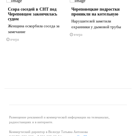
Ссора соседей в СНТ под
Череповецкие подростки
Череповцом закончилась
проникли на котельную
судом
Нарушителей заметили
Женщина оскорбила соседа за
охранники у дымовой трубы
замечание
вчера
s
ne
вчера
Размещение рекламной и коммерческой информации на телеканалах,
радиостанциях и в интернете.
Коммерческий директор в Вологде Татьяна Антонова