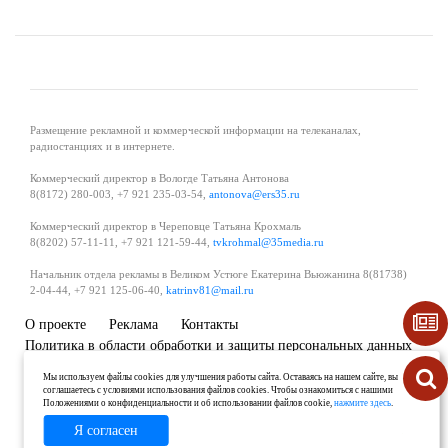
Размещение рекламной и коммерческой информации на телеканалах,
радиостанциях и в интернете.
Коммерческий директор в Вологде Татьяна Антонова
8(8172) 280-003, +7 921 235-03-54,
antonova@ers35.ru
Коммерческий директор в Череповце Татьяна Крохмаль
8(8202) 57-11-11, +7 921 121-59-44,
tvkrohmal@35media.ru
Начальник отдела рекламы в Великом Устюге Екатерина Вьюжанина 8(81738)
2-04-44, +7 921 125-06-40,
katrinv81@mail.ru
О проекте
Реклама
Контакты
Политика в области обработки и защиты персональных данных
Мы используем файлы cookies для улучшения работы сайта. Оставаясь на нашем сайте, вы
соглашаетесь с условиями использования файлов cookies. Чтобы ознакомиться с нашими
Положениями о конфиденциальности и об использовании файлов cookie,
нажмите здесь
.
Я согласен