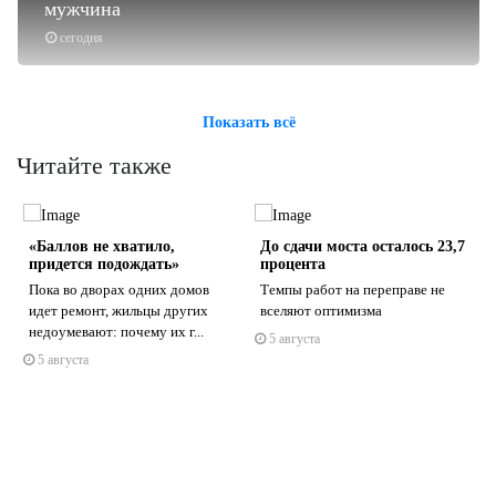
мужчина
сегодня
Показать всё
Читайте также
«Баллов не хватило,
До сдачи моста осталось 23,7
придется подождать»
процента
Пока во дворах одних домов
Темпы работ на переправе не
идет ремонт, жильцы других
вселяют оптимизма
недоумевают: почему их г...
5 августа
s
ne
5 августа