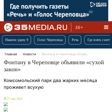
16+
Накопи удачу 9
Голос Череповца
Речь
Где взять газету
Главная
Новости
Фонтану в Череповце объяв...
Фонтану в Череповце объявили «сухой
закон»
Комсомольский парк два жарких месяца
проживет всухую
27 мая 2026