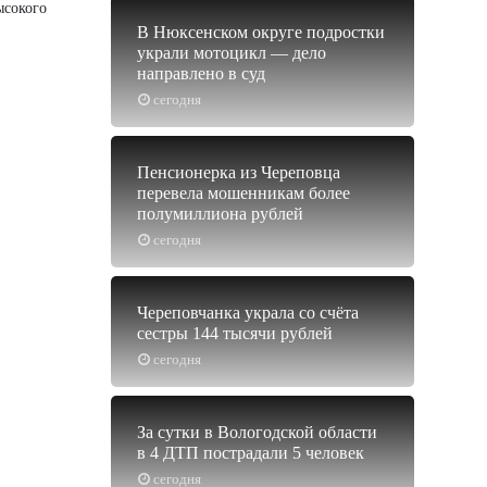
ысокого
В Нюксенском округе подростки
украли мотоцикл — дело
направлено в суд
сегодня
Пенсионерка из Череповца
перевела мошенникам более
полумиллиона рублей
сегодня
Череповчанка украла со счёта
сестры 144 тысячи рублей
сегодня
За сутки в Вологодской области
в 4 ДТП пострадали 5 человек
сегодня