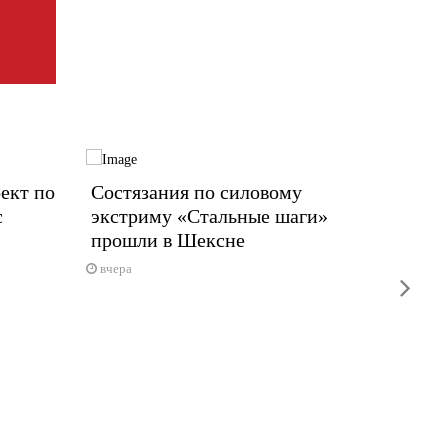
ект по
Состязания по силовому
В Чер
с
экстриму «Стальные шаги»
для к
прошли в Шексне
Пробы в
результа
вчера
next
5 авгус