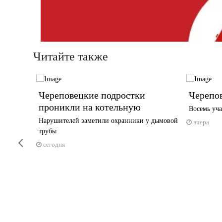
Читайте также
овец»
Череповецкие подростки
Черепов
ездном
проникли на котельную
Восемь уча
Нарушителей заметили охранники у дымовой
вчера
трубы
Previous
сегодня