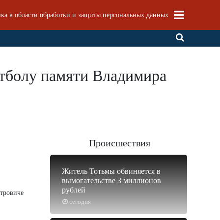
ка в области обработки и защиты персональных данных
утболу памяти Владимира
Происшествия
Житель Тотьмы обвиняется в
вымогательстве 3 миллионов
рублей
етровиче
сегодня