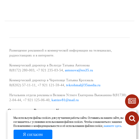
Размещение рекламной и коммерческой информации на телеканалах,
радиостанциях и в интернете.
Коммерческий директор в Вологде Татьяна Антонова
8(8172) 280-003, +7 921 235-03-54,
antonova@ers35.ru
Коммерческий директор в Череповце Татьяна Крохмаль
8(8202) 57-11-11, +7 921 121-59-44,
tvkrohmal@35media.ru
Начальник отдела рекламы в Великом Устюге Екатерина Вьюжанина 8(81738)
2-04-44, +7 921 125-06-40,
katrinv81@mail.ru
О проекте
Реклама
Контакты
Политика в области обработки и защиты персональных данных
Мы используем файлы cookies для улучшения работы сайта. Оставаясь на нашем сайте, вы
соглашаетесь с условиями использования файлов cookies. Чтобы ознакомиться с нашими
Положениями о конфиденциальности и об использовании файлов cookie,
нажмите здесь
.
Я согласен