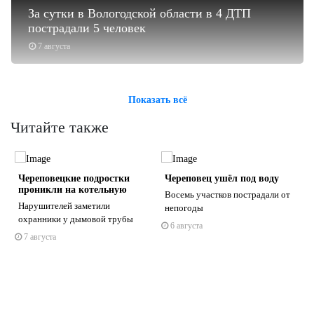
За сутки в Вологодской области в 4 ДТП
пострадали 5 человек
7 августа
Показать всё
Читайте также
Череповецкие подростки
Череповец ушёл под воду
проникли на котельную
Восемь участков пострадали от
Нарушителей заметили
непогоды
охранники у дымовой трубы
6 августа
7 августа
s
ne