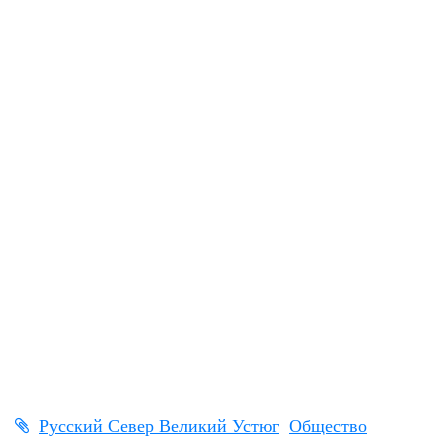
Русский Север Великий Устюг
Общество