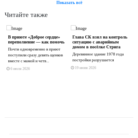
Показать всё
Читайте также
В приюте «Доброе сердце»
Глава СК взял на контроль
переполнение — как помочь
ситуацию с аварийным
домом в посёлке Стрига
Почти одновременно в приют
Деревянное здание 1978 года
поступили сразу девять щенков
постройки разрушается
вместе с мамой и четв...
s
ne
19 июня 2026
6 июля 2026