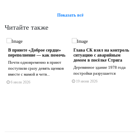
Показать всё
Читайте также
В приюте «Доброе сердце»
Глава СК взял на контроль
х
переполнение — как помочь
ситуацию с аварийным
домом в посёлке Стрига
Почти одновременно в приют
Деревянное здание 1978 года
поступили сразу девять щенков
постройки разрушается
вместе с мамой и четв...
s
ne
19 июня 2026
6 июля 2026