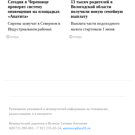
Сегодня в Череповце
13 тысяч родителей в
проверят систему
Вологодской области
оповещения на площадках
получили новую семейную
«Апатита»
выплату
Сирены зазвучат в Северном и
Выплата части подоходного
s
ne
Индустриальном районах
налога стартовала 1 июня
вчера
вчера
Размещение рекламной и коммерческой информации на телеканалах,
радиостанциях и в интернете.
Коммерческий директор в Вологде Татьяна Антонова
8(8172) 280-003, +7 921 235-03-54,
antonova@ers35.ru