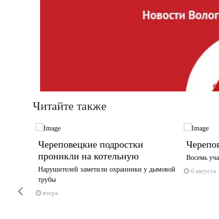
Читайте также
тиваль
Череповецкие подростки
Черепов
проникли на котельную
Восемь уча
га —
Нарушителей заметили охранники у дымовой
6 августа
трубы
Previous
вчера