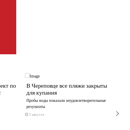
ект по
В Череповце все пляжи закрыты
13 ты
с
для купания
Волог
новую
Пробы воды показали неудовлетворительные
результаты
Выплата 
next
1 июня
5 августа
5 авгус