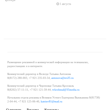
вчера
1 августа
Размещение рекламной и коммерческой информации на телеканалах,
радиостанциях и в интернете.
Коммерческий директор в Вологде Татьяна Антонова
8(8172) 280-003, +7 921 235-03-54,
antonova@ers35.ru
Коммерческий директор в Череповце Татьяна Крохмаль
8(8202) 57-11-11, +7 921 121-59-44,
tvkrohmal@35media.ru
Начальник отдела рекламы в Великом Устюге Екатерина Вьюжанина 8(81738)
2-04-44, +7 921 125-06-40,
katrinv81@mail.ru
О проекте
Реклама
Контакты