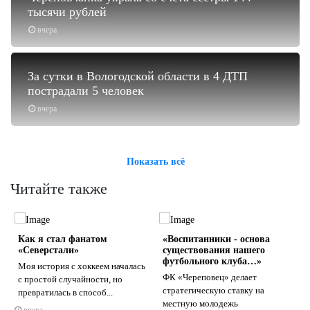
тысячи рублей
вчера
За сутки в Вологодской области в 4 ДТП
пострадали 5 человек
вчера
Показать всё
Читайте также
Как я стал фанатом
«Воспитанники - основа
«Северстали»
существования нашего
футбольного клуба…»
Моя история с хоккеем началась
ФК «Череповец» делает
с простой случайности, но
стратегическую ставку на
превратилась в способ...
s
ne
местную молодежь