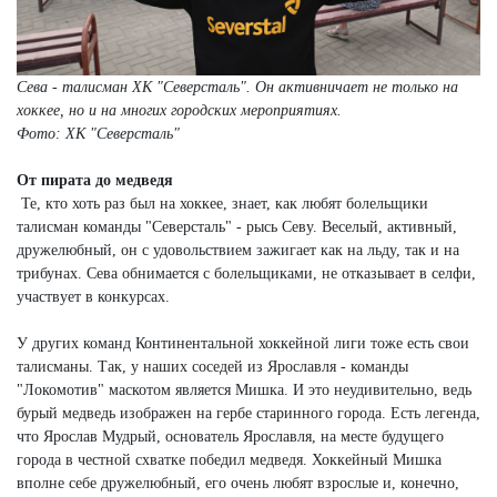
Сева - талисман ХК "Северсталь". Он активничает не только на
хоккее, но и на многих городских мероприятиях.
Фото: ХК "Северсталь"
От пирата до медведя
Те, кто хоть раз был на хоккее, знает, как любят болельщики
талисман команды "Северсталь" - рысь Севу. Веселый, активный,
дружелюбный, он с удовольствием зажигает как на льду, так и на
трибунах. Сева обнимается с болельщиками, не отказывает в селфи,
участвует в конкурсах.
У других команд Континентальной хоккейной лиги тоже есть свои
талисманы. Так, у наших соседей из Ярославля - команды
"Локомотив" маскотом является Мишка. И это неудивительно, ведь
бурый медведь изображен на гербе старинного города. Есть легенда,
что Ярослав Мудрый, основатель Ярославля, на месте будущего
города в честной схватке победил медведя. Хоккейный Мишка
вполне себе дружелюбный, его очень любят взрослые и, конечно,