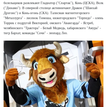
болельщиков развлекают Гладиатор ("Спартак"), Конь (ЦСКА), Волк
("Динамо"). В северной столице активничают Дракон ("Шанхай
Дрэгонс") и Конь-огонь (СКА). Талисман магнитогорского
"Металлурга" - лисенок Тимоша, нижегородского "Торпедо" - олень
Торрик с подругой Викторией, омского "Авангарда" - Ястреб,
челябинского "Трактора" - Белый Медведь, хабаровского "Амура" -
тигр Бархат, команды "Сочи" - леопард Лео.