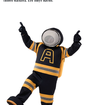
своего маскота. Его зовут Космо.