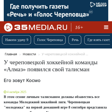
16+
Накопи удачу 9
Голос Череповца
Речь
Где взять газету
Главная
Новости
У череповецкой хоккейной ...
У череповецкой хоккейной команды
«Алмаз» появился свой талисман
Его зовут Космо
4 октября 2025
В этом сезоне личным талисманом должны обзавестись все
команды Молодежной хоккейной лиги. Череповецкая
"молодежка" на первой домашней игре 8 сентября представила