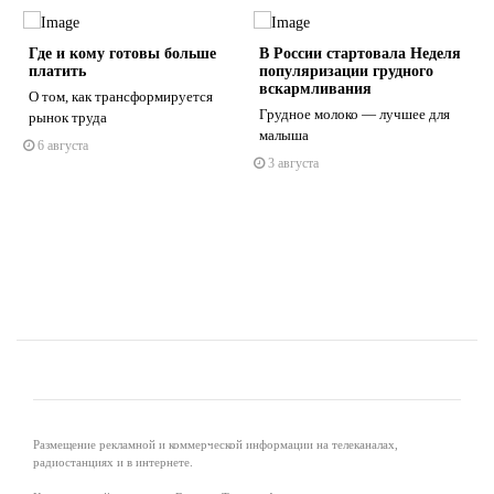
Где и кому готовы больше
В России стартовала Неделя
платить
популяризации грудного
вскармливания
О том, как трансформируется
Грудное молоко — лучшее для
рынок труда
малыша
6 августа
s
ne
3 августа
Размещение рекламной и коммерческой информации на телеканалах,
радиостанциях и в интернете.