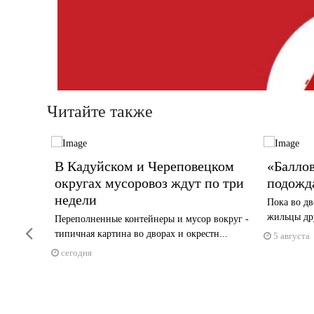
Читайте также
орбу
В Кадуйском и Череповецком
«Баллов
округах мусоровоз ждут по три
подожд
рийном
недели
Пока во дв
жильцы дру
Переполненные контейнеры и мусор вокруг -
Previous
типичная картина во дворах и окрестн...
5 августа
сегодня