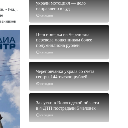
украли мотоцикл — дело
в
направлено в суд
. - Ред.),
ие
сегодня
твенников
Пенсионерка из Череповца
перевела мошенникам более
полумиллиона рублей
сегодня
Череповчанка украла со счёта
сестры 144 тысячи рублей
сегодня
За сутки в Вологодской области
в 4 ДТП пострадали 5 человек
сегодня