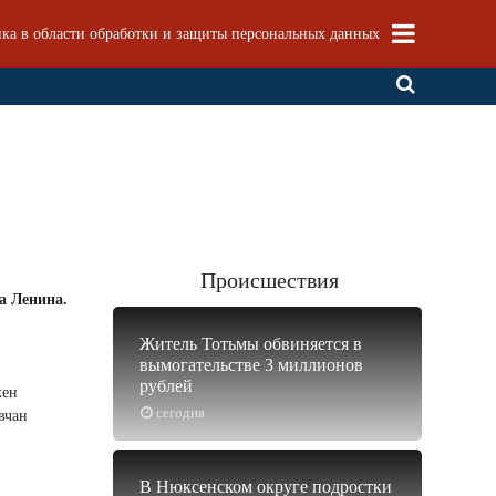
ка в области обработки и защиты персональных данных
Происшествия
а Ленина.
Житель Тотьмы обвиняется в
вымогательстве 3 миллионов
рублей
жен
сегодня
вчан
В Нюксенском округе подростки