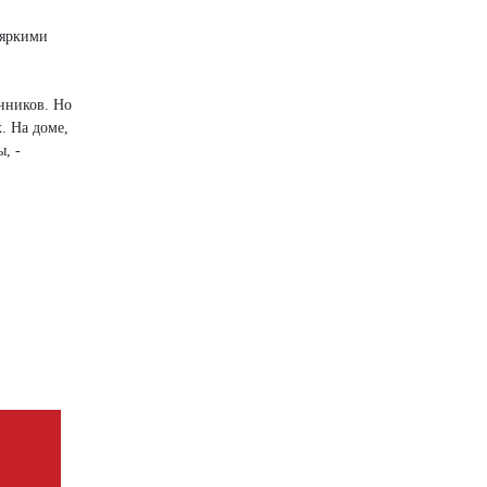
 яркими
енников. Но
. На доме,
, -