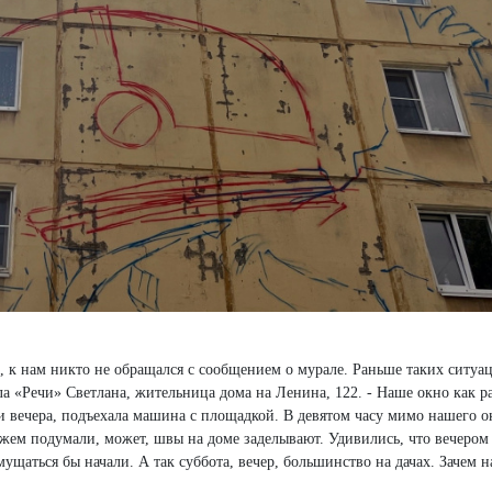
, к нам никто не обращался с сообщением о мурале. Раньше таких ситуа
ла «Речи» Светлана, жительница дома на Ленина, 122. - Наше окно как р
ьми вечера, подъехала машина с площадкой. В девятом часу мимо нашего о
жем подумали, может, швы на доме заделывают. Удивились, что вечером
ущаться бы начали. А так суббота, вечер, большинство на дачах. Зачем н