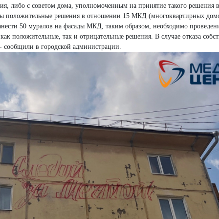
я, либо с советом дома, уполномоченным на принятие такого решения 
ны положительные решения в отношении 15 МКД (многоквартирных домов
анести 50 муралов на фасады МКД, таким образом, необходимо проведен
ак положительные, так и отрицательные решения. В случае отказа собс
 - сообщили в городской администрации.