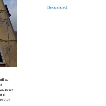
Показать всё
ций не
аз
кна вверх
 и в
ам этот