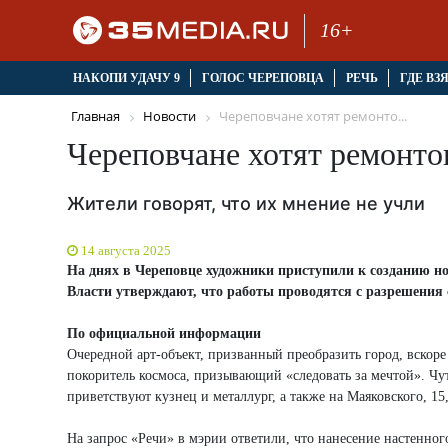
16+
НАКОПИ УДАЧУ 9
ГОЛОС ЧЕРЕПОВЦА
РЕЧЬ
ГДЕ ВЗ
Главная
Новости
Череповчане хотят ремонто...
Череповчане хотят ремонтов
Жители говорят, что их мнение не учли
14 августа 2025
На днях в Череповце художники приступили к созданию но
Власти утверждают, что работы проводятся с разрешения 
По официальной информации
Очередной арт-объект, призванный преобразить город, вскоре
покоритель космоса, призывающий «следовать за мечтой». Чу
приветствуют кузнец и металлург, а также на Маяковского, 15,
На запрос «Речи» в мэрии ответили, что нанесение настенног