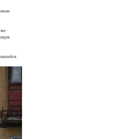
цовым
уже
орядок
вившийся