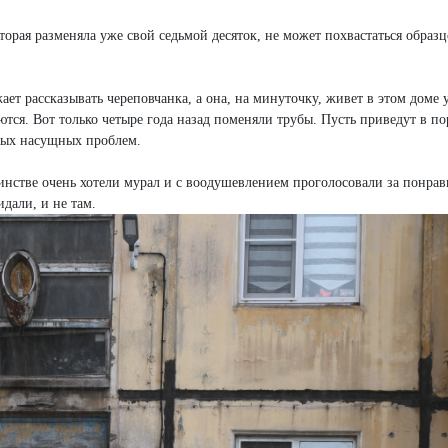
орая разменяла уже свой седьмой десяток, не может похвастаться образ
жает рассказывать череповчанка, а она, на минуточку, живет в этом доме 
аются. Вот только четыре года назад поменяли трубы. Пусть приведут в п
зных насущных проблем.
шинстве очень хотели мурал и с воодушевлением проголосовали за понра
идали, и не там.