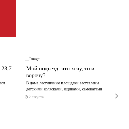
 23,7
Мой подъезд: что хочу, то и
В Чер
ворочу?
учили
яют
В доме лестничные площадки заставлены
Стены, г
детскими колясками, ящиками, самокатами
снесут п
next
2 августа
29 июл