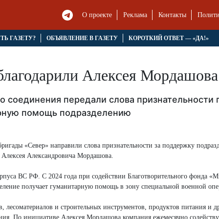
О проекте
Реклама
Контакты
Полити
ЯТЬ ГАЗЕТУ?
ОБЪЯВЛЕНИЕ В ГАЗЕТУ
КОРОТКИЙ ОТВЕТ — «ДА!»
благодарили Алексея Мордашова
о соединения передали слова признательности
арную помощь подразделению
бригады «Север» направили слова признательности за поддержку подраз
» Алексея Александровича Мордашова.
орпуса ВС РФ. С 2024 года при содействии Благотворительного фонда «М
зделение получает гуманитарную помощь в зону специальной военной оп
в, лесоматериалов и строительных инструментов, продуктов питания и д
ния. По инициативе Алексея Мордашова компания ежемесячно содейству