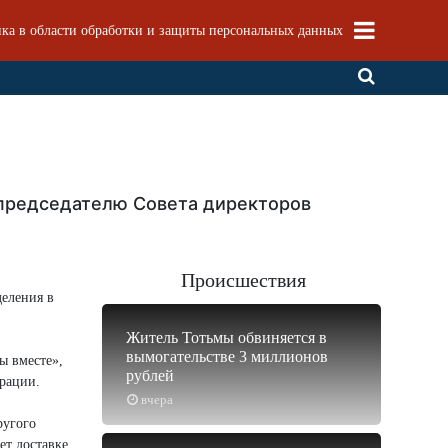
ка в области обработки и защиты персональных данных
 председателю Совета директоров
Происшествия
деления в
Житель Тотьмы обвиняется в
вымогательстве 3 миллионов
ы вместе»,
рублей
ерации.
вчера
ругого
ет доставке