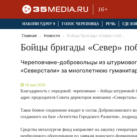
16+
НАКОПИ УДАЧУ 9
ГОЛОС ЧЕРЕПОВЦА
РЕЧЬ
ГДЕ ВЗ
Главная
Новости
Бойцы бригады «Север» поб...
Бойцы бригады «Север» по
Череповчане-добровольцы из штурмовог
«Северстали» за многолетнюю гуманит
18 мая 2026
Благодарность с передовой: череповчане – бойцы штурмовой 
адрес председателя Совета директоров компании «Северсталь
Такое боевое соединение входит в состав Добровольческого к
созданного на базе «Агентства Городского Развития», подра
Средства металлургов фонд направляет на закупку генераторо
необходимого оборудования по заявкам воинского формирова