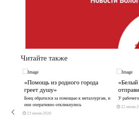
Читайте также
ля
«Помощь из родного города
«Белый 
греет душу»
отправи
ба
Боец обратился за помощью к металлургам, и
У рабочег
ржали
они оперативно откликнулись
22 июня 
Previous
23 июня 2026