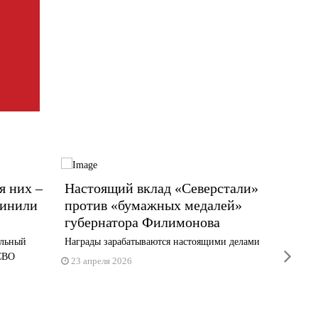
я них –
Настоящий вклад «Северстали»
В Чер
динили
против «бумажных медалей»
помог
губернатора Филимонова
Отметили
«Северс
ельный
Награды зарабатываются настоящими делами
next
фронт...
 СВО
23 апреля 2026
20 февр