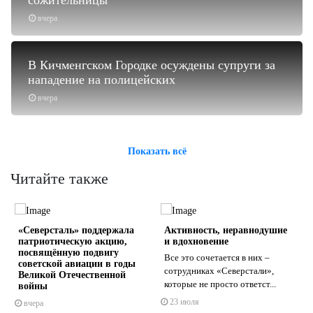
сожительницы
вчера
В Кичменгском Городке осуждены супруги за
нападение на полицейских
вчера
Показать всё
Читайте также
«Северсталь» поддержала
Активность, неравнодушие
патриотическую акцию,
и вдохновение
посвящённую подвигу
Все это сочетается в них –
советской авиации в годы
сотрудниках «Северстали»,
Великой Отечественной
которые не просто ответст...
войны
s
ne
23 июля
вчера