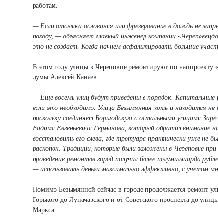
работам.
— Если отсыпка основания или фрезерование в дождь не запр
погоду, — объясняет главный инженер компании «Череповецд
это не создает. Когда начнем асфальтировать большие участ
В этом году улицы в Череповце ремонтируют по нацпроекту «
думы Алексей Канаев.
— Еще восемь улиц будут приведены в порядок. Капитальные 
если это необходимо. Улица Безымянная хоть и находится не в
поскольку соединяет Боршодскую с остальными улицами Зареч
Вадима Евгеньевича Германова, который обратил внимание н
восстановить его слева, где тротуара практически уже не был
раскопок. Традиции, которые были заложены в Череповце при
проведение ремонтов город получил более полумиллиарда руб
— использовать деньги максимально эффективно, с учетом мн
Помимо Безымянной сейчас в городе продолжается ремонт ул
Горького до Луначарского и от Советского проспекта до ули
Маркса.