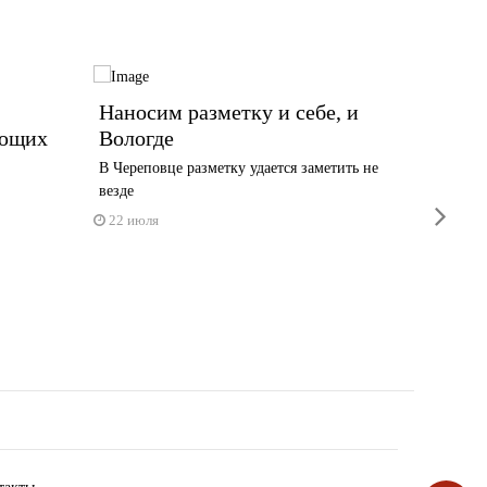
Наносим разметку и себе, и
Пять 
ающих
Вологде
марш
В Череповце разметку удается заметить не
В Череп
везде
21 июл
next
22 июля