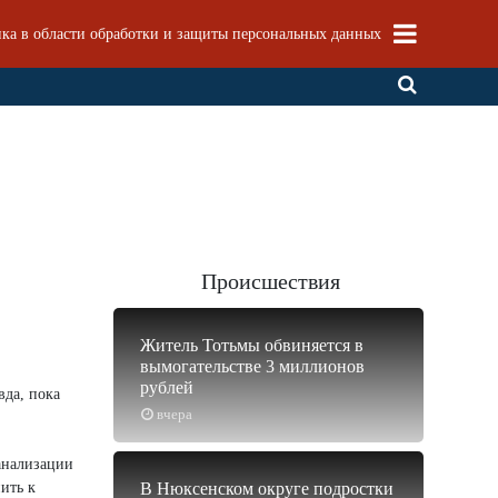
ка в области обработки и защиты персональных данных
Происшествия
Житель Тотьмы обвиняется в
вымогательстве 3 миллионов
рублей
вда, пока
вчера
анализации
ить к
В Нюксенском округе подростки