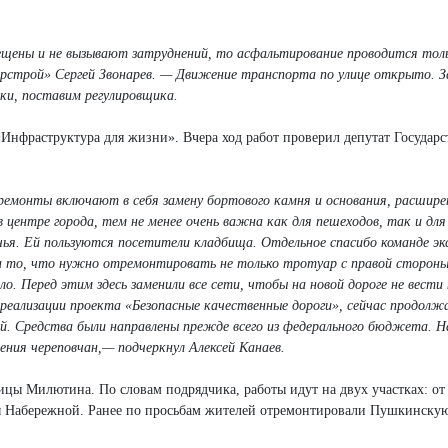
ещены и не вызывают затруднений, то асфальтирование проводится толь
орстрой» Сергей Звонарев. — Движение транспорта по улице открыто. 
ки, поставим регулировщика.
Инфраструктура для жизни». Вчера ход работ проверил депутат Государ
ремонты включают в себя замену бортового камня и основания, расширен
 центре города, тем не менее очень важна как для пешеходов, так и для
ья. Ей пользуются посетители кладбища. Отдельное спасибо команде эк
а то, что нужно отремонтировать не только тротуар с правой стороны
о. Перед этим здесь заменили все сети, чтобы на новой дороге не вести
 реализации проекта «Безопасные качественные дороги», сейчас продол
лей. Средства были направлены прежде всего из федерального бюджета. 
ения череповчан,— подчеркнул Алексей Канаев.
ицы Милютина. По словам подрядчика, работы идут на двух участках: о
цы Набережной. Ранее по просьбам жителей отремонтировали Пушкинскую