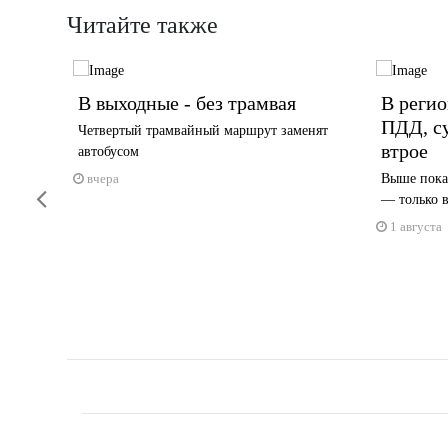
Читайте также
тность
В выходные - без трамвая
В регио
ПДД, с
ие
Четвертый трамвайный маршрут заменят
втрое
автобусом
вчера
Выше показ
Previous
— только в
1 августа