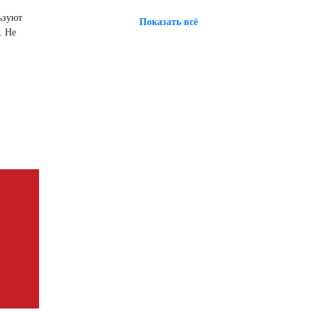
ьзуют
Показать всё
. Не