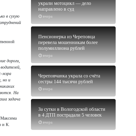
украли мотоцикл — дело
направлено в суд
ко в сухую
вчера
Затруднений
Пенсионерка из Череповца
ственной
перевела мошенникам более
полумиллиона рублей
вчера
ие дороги,
 водителей,
с-мэра
Череповчанка украла со счёта
, но и
сестры 144 тысячи рублей
 никаких
вчера
жаются. На
Наша задача
За сутки в Вологодской области
в 4 ДТП пострадали 5 человек
т Максима
вчера
 и К.