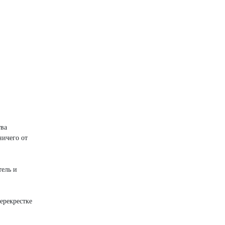
тва
ничего от
тель и
ерекрестке