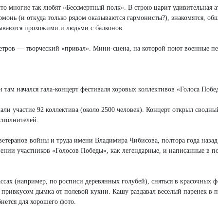
что многие так любят «Бессмертный полк». В строю царит удивительная 
онь (и откуда только рядом оказываются гармонисты?), знакомятся, об
ываются прохожими и людьми с балконов.
метров — творческий «привал». Мини-сцена, на которой поют военные п
там начался гала-концерт фестиваля хоровых коллективов «Голоса Побе
мали участие 92 коллектива (около 2500 человек). Концерт открыл сводны
сполнителей.
етеранов войны и труда имени Владимира Чибисова, полтора года назад
нении участников «Голосов Победы», как легендарные, и написанные в п
ассах (например, по росписи деревянных голубей), сняться в красочных ф
 привкусом дымка от полевой кухни. Кашу раздавал веселый паренек в п
нется для хорошего фото.