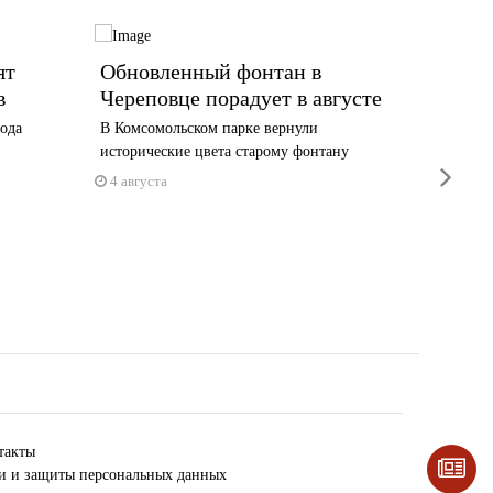
ят
Обновленный фонтан в
«Како
в
Череповце порадует в августе
Череп
года
В Комсомольском парке вернули
Плачевно
исторические цвета старому фонтану
вызывае
next
4 августа
4 авгус
такты
ки и защиты персональных данных