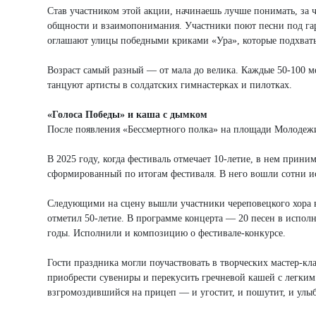
Став участником этой акции, начинаешь лучше понимать, за 
общности и взаимопонимания. Участники поют песни под гарм
оглашают улицы победными криками «Ура», которые подхват
Возраст самый разный — от мала до велика. Каждые 50-100 
танцуют артисты в солдатских гимнастерках и пилотках.
«Голоса Победы» и каша с дымком
После появления «Бессмертного полка» на площади Молодежи 
В 2025 году, когда фестиваль отмечает 10-летие, в нем прини
сформированный по итогам фестиваля. В него вошли сотни и
Следующими на сцену вышли участники череповецкого хора в
отметил 50-летие. В программе концерта — 20 песен в испол
годы. Исполнили и композицию о фестивале-конкурсе.
Гости праздника могли поучаствовать в творческих мастер-кл
приобрести сувениры и перекусить гречневой кашей с легким
взгромоздившийся на прицеп — и угостит, и пошутит, и улыб