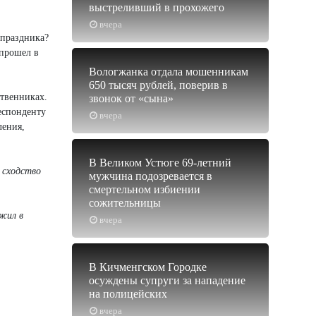
выстреливший в прохожего
вчера
 праздника?
 прошел в
Вологжанка отдала мошенникам
650 тысяч рублей, поверив в
ственниках.
звонок от «сына»
еспонденту
вчера
ления,
В Великом Устюге 69-летний
 сходство
мужчина подозревается в
смертельном избиении
сожительницы
 жил в
вчера
В Кичменгском Городке
осуждены супруги за нападение
на полицейских
вчера