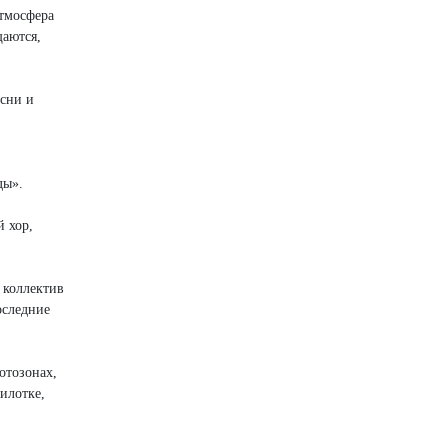
атмосфера
щаются,
есни и
ды».
й хор,
 коллектив
оследние
отозонах,
илотке,