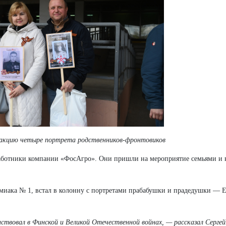
 акцию четыре портрета родственников-фронтовиков
аботники компании «ФосАгро». Они пришли на мероприятие семьями и в
миака № 1, встал в колонну с портретами прабабушки и прадедушки — 
аствовал в Финской и Великой Отечественной войнах, — рассказал Серге