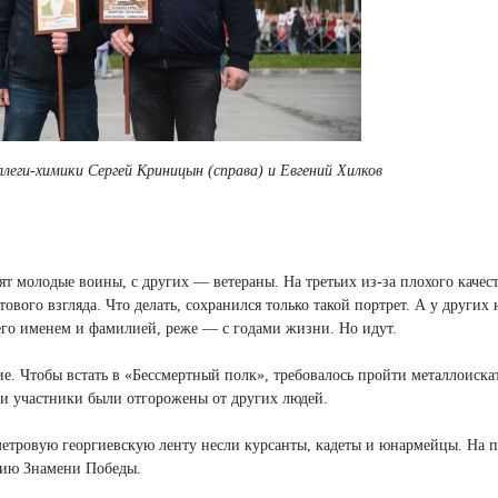
леги-химики Сергей Криницын (справа) и Евгений Хилков
т молодые воины, с других — ветераны. На третьих из-за плохого качес
вого взгляда. Что делать, сохранился только такой портрет. А у других 
его именем и фамилией, реже — с годами жизни. Но идут.
е. Чтобы встать в «Бессмертный полк», требовалось пройти металлоиска
жи участники были отгорожены от других людей.
метровую георгиевскую ленту несли курсанты, кадеты и юнармейцы. На п
пию Знамени Победы.