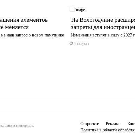
ращения элементов
На Вологодчине расшир
е меняется
запреты для иностранце
 на наш запрос о новом памятнике
Изменения вступят в силу с 2027 
4 августа
О проекте
Реклама
Кон
танциях и в интернете.
Политика в области обработ