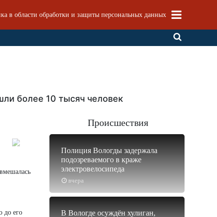
ка в области обработки и защиты персональных данных
шли более 10 тысяч человек
Происшествия
Полиция Вологды задержала
подозреваемого в краже
электровелосипеда
 вмешалась
вчера
о до его
В Вологде осуждён хулиган,