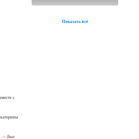
Показать всё
месте с
Екатерины
й. — Был