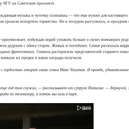
 у ЧГУ на Советском проспекте.
рждающая музыка и чуточку солнышка — что еще нужно для настоящего
ром грозили испортить торжество. Но к полудню разгулялось, и праздник
ее приумножает, побуждая людей узнавать больше о своих воевавших род
еты дедушек с обеих сторон. Живых и погибших. Семья рассказала корр
одных-фронтовиках. Сначала расспросили представителей старшего поко
е воевали их предки и какие награды получили.
 с гордостью говорит глава семьи Иван Чахутин. И правда, удивительное
 еще год там служил, — рассказывает его супруга Наталья. — Вернулся,
рада по телевизору, а потом мы шли в парк.