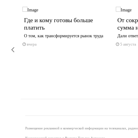
Где и кому готовы больше
От сок
платить
сумма н
вер в
О том, как трансформируется рынок труда
Дали ответ
вчера
5 августа
Previous
Размещение рекламной и коммерческой информации на телеканалах, радиос
Коммерческий директор в Вологде Татьяна Антонова