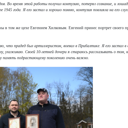
в. Во время этой работы получил контузию, потерял сознание, и лошад
 1945 года. Я его застал и хорошо помню, контузия повлияла на его слух
ны в том же цехе Евгением Хилковым. Евгений принес портрет своего п
аю, что прадед был артиллеристом, воевал в Прибалтике. Я его застал в 
у, ухаживаю. Своей 10-летней дочери я стараюсь рассказывать о том, к
ту память подрастающему поколению очень важно.