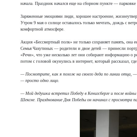
начала. Праздник начался еще на сборном пункте — парковке
Заряженные эмоциями люди, хорошее настроение, жизнеутве
Утром 9 мая о солнце оставалось только мечтать, дождь с вет
комфортной атмосфере.
Акция «Бессмертный полк» не только сохраняет память, она 
Семья Чахутиных — родители и двое детей — принесли портр
«Речи», что уже несколько лет они собирают информацию о р
потом с головой окунулись в интернет, который рассказал, гд
— Посмотрите, как я похож на своего деда по линии отца, —
— просто одно лицо.
— Мой дедушка встретил Победу в Кенигсберге и после войны
Шексне. Празднование Дня Победы он начинал с просмотра па