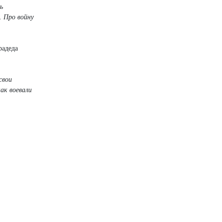
ь
. Про войну
радеда
свои
ак воевали