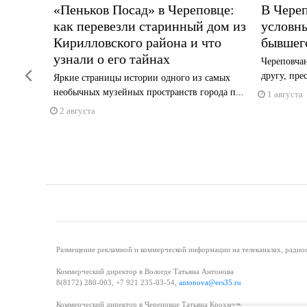
«Пеньков Посад» в Череповце:
В Чере
как перевезли старинный дом из
условны
Кирилловского района и что
бывшег
 число
узнали о его тайнах
орч...
Череповчан
Previous
другу, пре
Яркие страницы истории одного из самых
необычных музейных пространств города п...
1 августа
2 августа
Размещение рекламной и коммерческой информации на телеканалах, радиос
Коммерческий директор в Вологде Татьяна Антонова
8(8172) 280-003, +7 921 235-03-54,
antonova@ers35.ru
Коммерческий директор в Череповце Татьяна Крохмаль