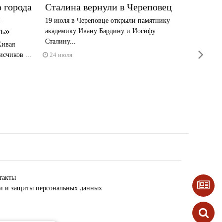
 города
Сталина вернули в Череповец
«Памя
к
Череп
19 июля в Череповце открыли памятнику
ть»
академику Ивану Бардину и Иосифу
В городе
Сталину...
колледж,
Живая
next
исчиков ...
24 июля
23 июл
такты
ки и защиты персональных данных