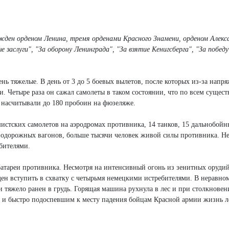
жден орденом Ленина, тремя орденами Красного Знамени, орденом Алекс
 заслуги", "За оборону Ленинграда", "За взятие Кенигсберга", "За победу
ь тяжелые. В день от 3 до 5 боевых вылетов, после которых из-за напр
ли. Четыре раза он сажал самолеты в таком состоянии, что по всем суще
 насчитывали до 180 пробоин на фюзеляже.
стских самолетов на аэродромах противника, 14 танков, 15 дальнобойн
знодорожных вагонов, больше тысячи человек живой силы противника. Не
бителями.
атареи противника. Несмотря на интенсивный огонь из зенитных орудий
ен вступить в схватку с четырьмя немецкими истребителями. В неравно
и тяжело ранен в грудь. Горящая машина рухнула в лес и при столкновен
ю и быстро подоспевшим к месту падения бойцам Красной армии жизнь л