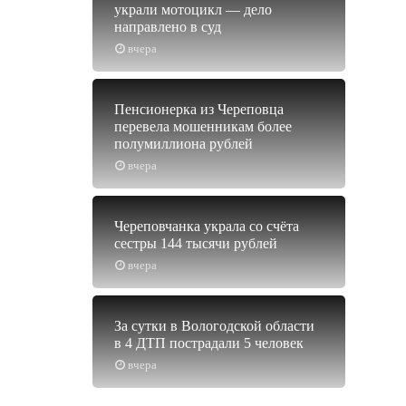
украли мотоцикл — дело
направлено в суд
вчера
Пенсионерка из Череповца
перевела мошенникам более
полумиллиона рублей
вчера
Череповчанка украла со счёта
сестры 144 тысячи рублей
вчера
За сутки в Вологодской области
в 4 ДТП пострадали 5 человек
вчера