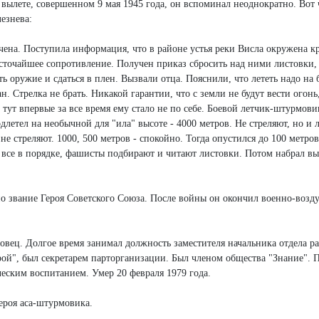
вылете, совершенном 9 мая 1945 года, он вспоминал неоднократно. Вот 
езнева:
чена. Поступила информация, что в районе устья реки Висла окружена к
сточайшее сопротивление. Получен приказ сбросить над ними листовки,
оружие и сдаться в плен. Вызвали отца. Пояснили, что лететь надо на
 Стрелка не брать. Никакой гарантии, что с земли не будут вести огонь,
 тут впервые за все время ему стало не по себе. Боевой летчик-штурмов
длетел на необычной для "ила" высоте - 4000 метров. Не стреляют, но и 
не стреляют. 1000, 500 метров - спокойно. Тогда опустился до 100 метро
 все в порядке, фашисты подбирают и читают листовки. Потом набрал вы
о звание Героя Советского Союза. После войны он окончил военно-воз
повец. Долгое время занимал должность заместителя начальника отдела р
ой", был секретарем парторганизации. Был членом общества "Знание". 
еским воспитанием. Умер 20 февраля 1979 года.
ероя аса-штурмовика.