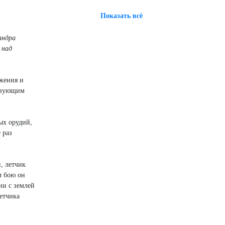
Показать всё
андра
 над
яжения и
ствующим
ых орудий,
 раз
, летчик
м бою он
ии с землей
етчика