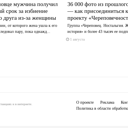
повце мужчина получил
36 000 фото из прошлого
й срок за избиение
— как присоединиться 
о друга из-за женщины
проекту «Череповечнос
ин, от которого жена ушла к его
Группа «Череповец. Ностальгия. 
следовал пару, пока однажд...
история» и более 43 тысяч ее подп
1 августа
О проекте
Реклама
Кон
танциях и в интернете.
Политика в области обработ