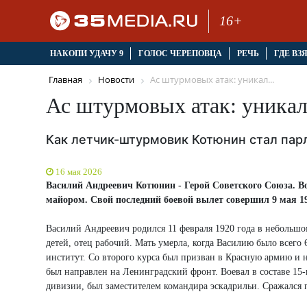
16+
НАКОПИ УДАЧУ 9
ГОЛОС ЧЕРЕПОВЦА
РЕЧЬ
ГДЕ ВЗ
Главная
Новости
Ас штурмовых атак: уникал...
Ас штурмовых атак: уника
Как летчик-штурмовик Котюнин стал пар
16 мая 2026
Василий Андреевич Котюнин - Герой Советского Союза. В
майором. Свой последний боевой вылет совершил 9 мая 194
Василий Андреевич родился 11 февраля 1920 года в небольшо
детей, отец рабочий. Мать умерла, когда Василию было всег
институт. Со второго курса был призван в Красную армию и н
был направлен на Ленинградский фронт. Воевал в составе 1
дивизии, был заместителем командира эскадрильи. Сражался 