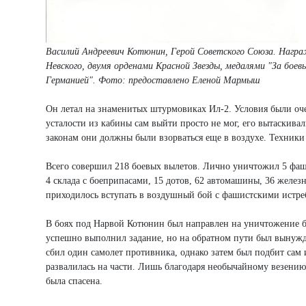
Василий Андреевич Котюнин, Герой Советского Союза. Награ
Невского, двумя орденами Красной Звезды, медалями "За боевые
Германией". Ф
ото: предоставлено Еленой Мармыш
Он летал на знаменитых штурмовиках Ил-2. Условия были очен
усталости из кабины сам выйти просто не мог, его вытаскива
законам они должны были взорваться еще в воздухе. Техники
Всего совершил 218 боевых вылетов. Лично уничтожил 5 фаши
4 склада с боеприпасами, 15 дотов, 62 автомашины, 36 желе
приходилось вступать в воздушный бой с фашистскими истре
В боях под Нарвой Котюнин был направлен на уничтожение б
успешно выполнил задание, но на обратном пути был вынужд
сбил один самолет противника, однако затем был подбит сам 
развалилась на части. Лишь благодаря необычайному везени
была спасена.