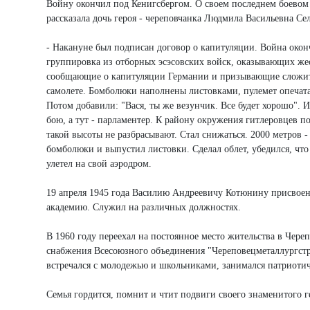
Войну окончил под Кенигсбергом. О своем последнем боевом 
рассказала дочь героя - череповчанка Людмила Васильевна Сел
- Накануне был подписан договор о капитуляции. Война окон
группировка из отборных эсэсовских войск, оказывающих же
сообщающие о капитуляции Германии и призывающие сложить 
самолете. Бомболюки наполнены листовками, пулемет опечатан.
Потом добавили: "Вася, ты же везунчик. Все будет хорошо". И
бою, а тут - парламентер. К району окружения гитлеровцев по
такой высоты не разбрасывают. Стал снижаться. 2000 метров - 
бомболюки и выпустил листовки. Сделал облет, убедился, что
улетел на свой аэродром.
19 апреля 1945 года Василию Андреевичу Котюнину присвоен
академию. Служил на различных должностях.
В 1960 году переехал на постоянное место жительства в Чере
снабжения Всесоюзного объединения "Череповецметаллургстр
встречался с молодежью и школьниками, занимался патриотич
Семья гордится, помнит и чтит подвиги своего знаменитого г