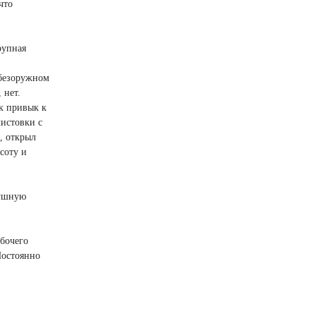
что
рупная
 безоружном
 нет.
ик привык к
листовки с
в, открыл
соту и
душную
абочего
Постоянно