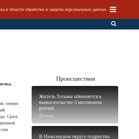
ка в области обработки и защиты персональных данных
Происшествия
полка,
Житель Тотьмы обвиняется в
вымогательстве 3 миллионов
я, семеро
рублей
ный
вчера
да. Сразу
ационной
ссии.
В Нюксенском округе подростки