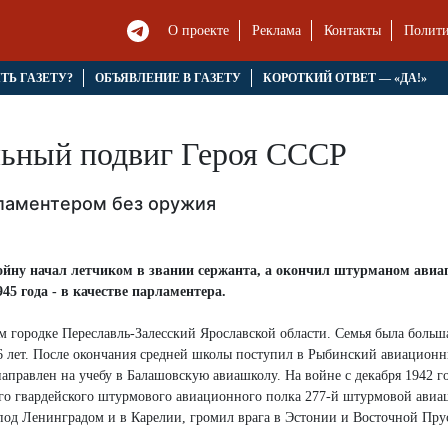
О проекте
Реклама
Контакты
Полити
ЯТЬ ГАЗЕТУ?
ОБЪЯВЛЕНИЕ В ГАЗЕТУ
КОРОТКИЙ ОТВЕТ — «ДА!»
льный подвиг Героя СССР
ламентером без оружия
ойну начал летчиком в звании сержанта, а окончил штурманом авиа
5 года - в качестве парламентера.
м городке Переславль-Залесский Ярославской области. Семья была больша
о 6 лет. После окончания средней школы поступил в Рыбинский авиацион
аправлен на учебу в Балашовскую авиашколу. На войне с декабря 1942 го
5-го гвардейского штурмового авиационного полка 277-й штурмовой ави
под Ленинградом и в Карелии, громил врага в Эстонии и Восточной Пру