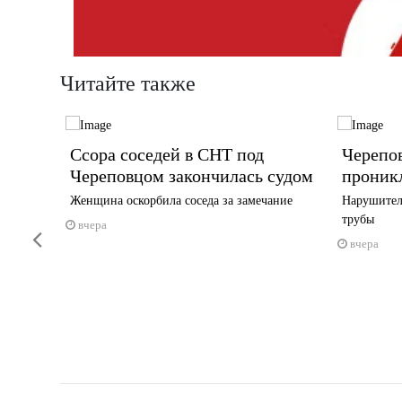
Читайте также
тся на
Ссора соседей в СНТ под
Черепо
Череповцом закончилась судом
проник
 до часу
Женщина оскорбила соседа за замечание
Нарушител
трубы
вчера
Previous
вчера