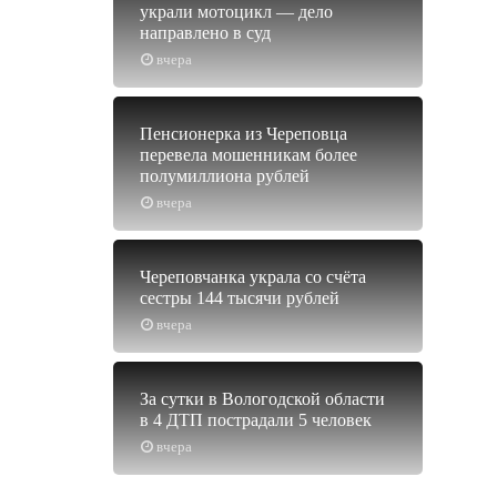
украли мотоцикл — дело
направлено в суд
вчера
Пенсионерка из Череповца
перевела мошенникам более
полумиллиона рублей
вчера
Череповчанка украла со счёта
сестры 144 тысячи рублей
вчера
За сутки в Вологодской области
в 4 ДТП пострадали 5 человек
вчера