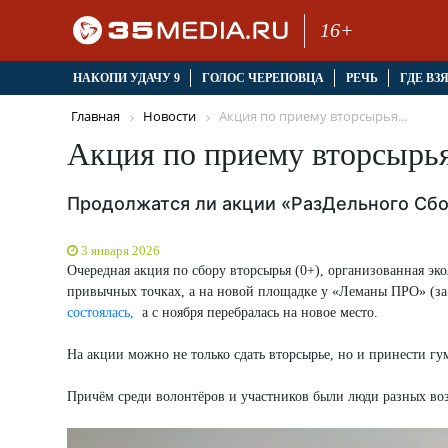
16+
НАКОПИ УДАЧУ 9
ГОЛОС ЧЕРЕПОВЦА
РЕЧЬ
ГДЕ ВЗ
Главная
Новости
Акция по приему вторсырья...
Акция по приему вторсырь
Продолжатся ли акции «РазДельного Сбо
3 января 2026
Очередная акция по сбору вторсырья (0+), организованная эк
привычных точках, а на новой площадке у «Леманы ПРО» (за 
состоялась,
а с ноября перебралась на новое место.
На акции можно не только сдать вторсырье, но и принести 
Причём среди волонтёров и участников были люди разных возр