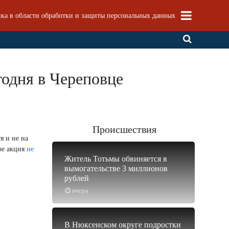
ка в области обработки и защиты персональных данных
одня в Череповце
Происшествия
я и не на
ре акция
не
Житель Тотьмы обвиняется в
вымогательстве 3 миллионов
рублей
вчера
В Нюксенском округе подростки