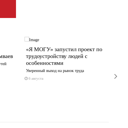
«Я МОГУ» запустил проект по
«Севе
мваев
трудоустройству людей с
основ
особенностями
источ
утей
автом
Уверенный выход на рынок труда
next
Данные 
6 августа
органы
5 авгус