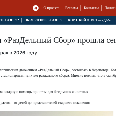
О проекте
Реклама
Контакты
Полити
ЯТЬ ГАЗЕТУ?
ОБЪЯВЛЕНИЕ В ГАЗЕТУ
КОРОТКИЙ ОТВЕТ — «ДА!»
я «РазДельный Сбор» прошла сег
ра» в 2026 году
ологическим движением «РазДельный Сбор», состоялась в Череповце. Хот
стационарным пунктом раздельного сбора). Многие помнят, что в октяб
гуманитарную помощь приютам для бездомных животных.
астов - от детей до представителей старшего поколения.