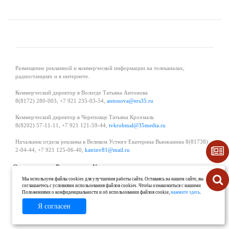
Размещение рекламной и коммерческой информации на телеканалах,
радиостанциях и в интернете.
Коммерческий директор в Вологде Татьяна Антонова
8(8172) 280-003, +7 921 235-03-54,
antonova@ers35.ru
Коммерческий директор в Череповце Татьяна Крохмаль
8(8202) 57-11-11, +7 921 121-59-44,
tvkrohmal@35media.ru
Начальник отдела рекламы в Великом Устюге Екатерина Вьюжанина 8(81738)
2-04-44, +7 921 125-06-40,
katrinv81@mail.ru
О проекте
Реклама
Контакты
Политика в области обработки и защиты персональных данных
Мы используем файлы cookies для улучшения работы сайта. Оставаясь на нашем сайте, вы
соглашаетесь с условиями использования файлов cookies. Чтобы ознакомиться с нашими
Положениями о конфиденциальности и об использовании файлов cookie,
нажмите здесь
.
Я согласен