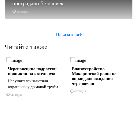
пострадали 5 человек
сегодня
Показать всё
Читайте также
а
Череповецкие подростки
Благоустройство
проникли на котельную
Макаринской рощи не
оправдало ожидания
Нарушителей заметили
череповчан
охранники у дымовой трубы
сегодня
сегодня
s
ne