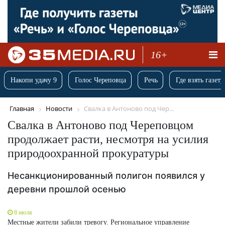
16+
Накопи удачу 9
Голос Череповца
Речь
Где взять газету
Главная
Новости
Свалка в Антоново под Чер...
Свалка в Антоново под Череповцом
продолжает расти, несмотря на усилия
природоохранной прокуратуры
Несанкционированный полигон появился у
деревни прошлой осенью
8 июля
Местные жители забили тревогу. Региональное управление