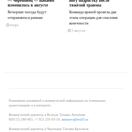
— Череповец — Бабаево
ногу подростку после
изменилось в августе
тяжёлой травмы
Вечерние поезда будут
Команда врачей провела два
отправляться раньше
этапа операции для спасения
s
ne
конечности
вчера
5 августа
Размещение рекламной и коммерческой информации на телеканалах,
радиостанциях и в интернете.
Коммерческий директор в Вологде Татьяна Антонова
8(8172) 280-003, +7 921 235-03-54,
antonova@ers35.ru
Коммерческий директор в Череповце Татьяна Крохмаль